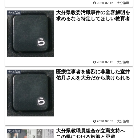
2020.07.16
大分論壇
大分県教委汚職事件の全容解明を
大分言論
求めるなら特定してほしい教育者
2020.07.15
大分論壇
医療従事者を痛烈に非難した室井
大分言論
佑月さんを大分だから助けられる
2020.07.03
大分論壇
大分県教職員組合が立憲支持へ
大分言論
この県における歓迎と忌避