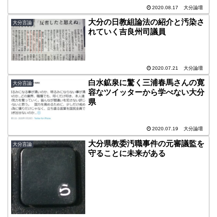
2020.08.17
大分論壇
大分の日教組論法の紹介と汚染さ
大分言論
れていく吉良州司議員
2020.07.21
大分論壇
白水鉱泉に驚く三浦春馬さんの寛
大分言論
容なツイッターから学べない大分
県
2020.07.19
大分論壇
大分県教委汚職事件の元審議監を
大分言論
守ることに未来がある