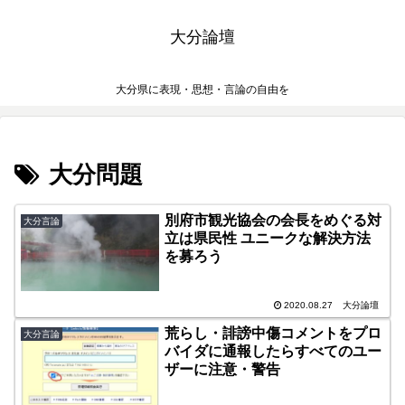
大分論壇
大分県に表現・思想・言論の自由を
大分問題
別府市観光協会の会長をめぐる対
大分言論
立は県民性 ユニークな解決方法
を募ろう
2020.08.27
大分論壇
荒らし・誹謗中傷コメントをプロ
大分言論
バイダに通報したらすべてのユー
ザーに注意・警告