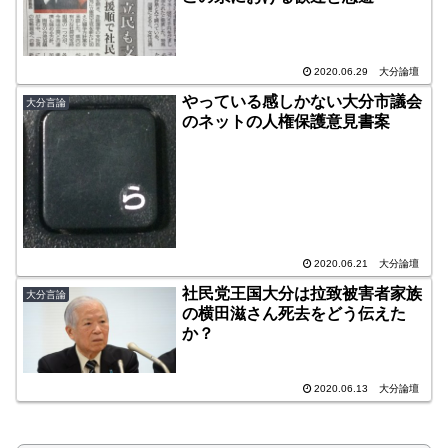
2020.06.29
大分論壇
やっている感しかない大分市議会
大分言論
のネットの人権保護意見書案
2020.06.21
大分論壇
社民党王国大分は拉致被害者家族
大分言論
の横田滋さん死去をどう伝えた
か？
2020.06.13
大分論壇