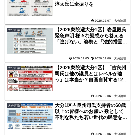
淳太氏に全振りを
2026.02.07
大分論壇
【2026衆院選大分1区】岩屋毅氏
大分言論
緊急声明 様々な疑惑から答える
「逃げない」姿勢と「法的措置」
の危うさ
2026.02.05
2026.02.06
大分論壇
【2026衆院選大分1区】「吉良州
大分言論
司氏は他の議員とはレベルが違
う」は本当か？自画自賛する12月
10日予算委員会の演説を徹底検証
2026.02.06
大分論壇
大分1区吉良州司氏支持者の60歳
大分言論
以上の皆様へのお願い 数として
不利な私たち若い世代の民意をい
い加減な称賛で崩壊しないでくだ
さい
2026.02.06
大分論壇