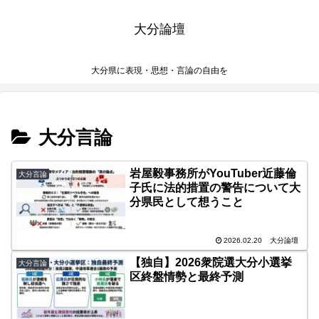
大分論壇
大分県に表現・思想・言論の自由を
大分言論
岩屋毅事務所がYouTuber近藤倫
大分言論
子氏に法的措置の警告について大
分県民として想うこと
2026.02.20
大分論壇
【独自】2026衆院選大分小選挙
大分言論
区終盤情勢と最終予測