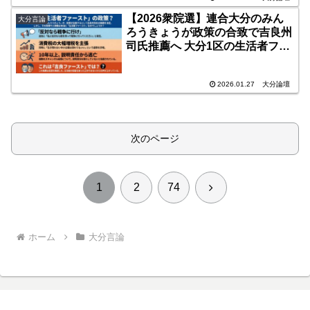
【2026衆院選】連合大分のみん
大分言論
ろうきょうが政策の合致で吉良州
司氏推薦へ 大分1区の生活者ファ
ーストが後退
2026.01.27
大分論壇
次のページ
次
1
2
74
へ
ホーム
大分言論