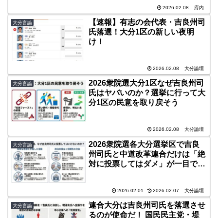
2026.02.08
府内
【速報】有志の会代表・吉良州司
大分言論
氏落選！大分1区の新しい夜明
け！
2026.02.08
大分論壇
2026衆院選大分1区なぜ吉良州司
大分言論
氏はヤバいのか？選挙に行って大
分1区の民意を取り戻そう
2026.02.08
大分論壇
2026衆院選各大分選挙区で吉良
大分言論
州司氏と中道改革連合だけは「絶
対に投票してはダメ」が一目でわ
かる図解
2026.02.01
2026.02.07
大分論壇
連合大分は吉良州司氏を落選させ
大分言論
るのが使命だ！ 国民民主党・堤