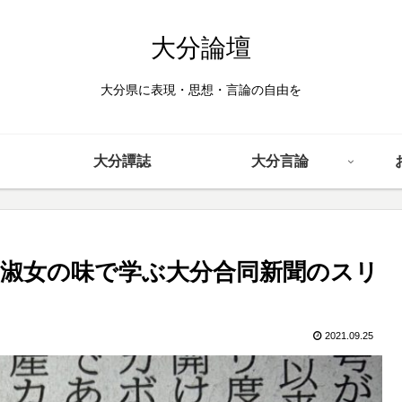
大分論壇
大分県に表現・思想・言論の自由を
大分譚誌
大分言論
淑女の味で学ぶ大分合同新聞のスリ
2021.09.25