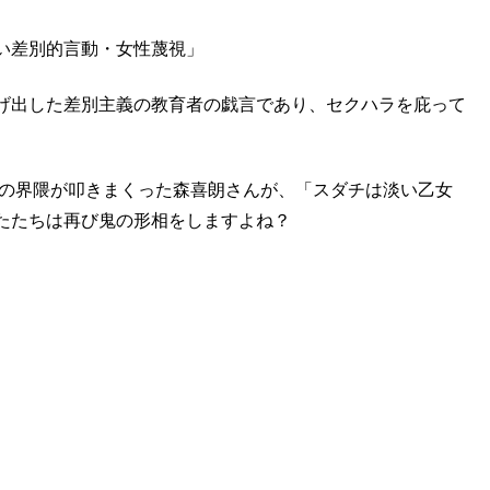
い差別的言動・女性蔑視」
げ出した差別主義の教育者の戯言であり、セクハラを庇って
その界隈が叩きまくった森喜朗さんが、「スダチは淡い乙女
たたちは再び鬼の形相をしますよね？