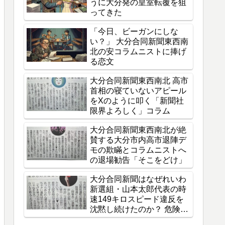
うに大分発の皇室転覆を狙
ってきた
「今日、ビーガンにしな
い？」 大分合同新聞東西南
北の安コラムニストに捧げ
る恋文
大分合同新聞東西南北 高市
首相の寝ていないアピール
をXのように叩く「新聞社
限界よろしく」コラム
大分合同新聞東西南北が絶
賛する大分市内高市退陣デ
モの欺瞞とコラムニストへ
の退場勧告「そこをどけ」
大分合同新聞はなぜれいわ
新選組・山本太郎代表の時
速149キロスピード違反を
沈黙し続けたのか？ 危険運
転厳罰化の旗振り役から感