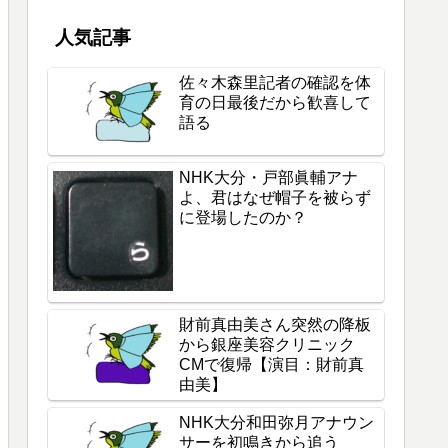
じる闇
人気記事
佐々木森里記者の確認を体
育の日最後だから歓喜して
語る
NHK大分・戸部眞輔アナ
よ、君はなぜ帽子を被らず
に登場したのか？
財前真由美さん突然の降板
から銀座美容クリニック
CMで復帰【演目：財前真
由美】
NHK大分和田弥月アナウン
サーを初鳴きから追う