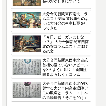
会のおかしさについて
大分合同新聞東西南北コラ
ムニスト安氏 道鏡事件のよ
うに大分発の皇室転覆を狙
ってきた
「今日、ビーガンにしな
い？」 大分合同新聞東西南
北の安コラムニストに捧げ
る恋文
大分合同新聞東西南北 高市
首相の寝ていないアピール
をXのように叩く「新聞社
限界よろしく」コラム
大分合同新聞東西南北が絶
賛する大分市内高市退陣デ
モの欺瞞とコラムニストへ
の退場勧告「そこをどけ」