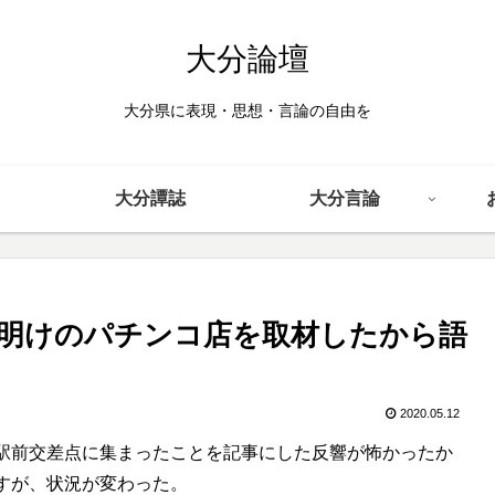
大分論壇
大分県に表現・思想・言論の自由を
大分譚誌
大分言論
粛明けのパチンコ店を取材したから語
2020.05.12
駅前交差点に集まったことを記事にした反響が怖かったか
すが、状況が変わった。