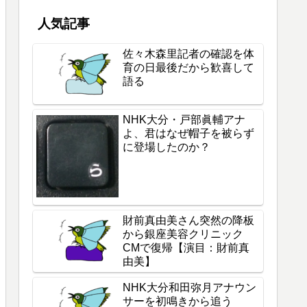
人気記事
佐々木森里記者の確認を体
育の日最後だから歓喜して
語る
NHK大分・戸部眞輔アナ
よ、君はなぜ帽子を被らず
に登場したのか？
財前真由美さん突然の降板
から銀座美容クリニック
CMで復帰【演目：財前真
由美】
NHK大分和田弥月アナウン
サーを初鳴きから追う