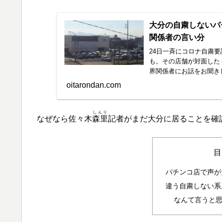
大分の自粛しないパ
関係者の言い分
24日一斉にコロナ自粛
も。その店舗が対面した
界関係者にお話をお聞き
oitarondan.com
しんり
なぜなら佐々木
森里
記者がまだ大分に居ることを確
目
パチンコ店で声が
違う自粛しない系
なんて言うと