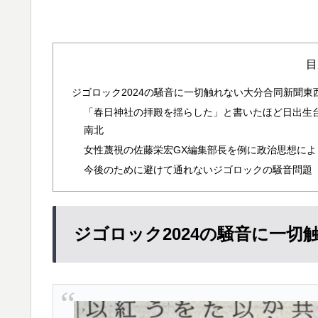
目
ジゴロック2024の騒音に一切触れない大分合同新聞東
「春日神社の拝殿を揺らした」と書いたほど日出生
南北
女性蔑視の佐藤栄宏GX編集部長を例に政治思想に
今後のために避けて通れないジゴロックの騒音問題
ジゴロック2024の騒音に一切