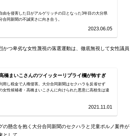
自由を侵害した日がアルゲリッチの日となった3年目の大分県
分合同新聞の不誠実さに向き合う。
2023.06.05
烈かつ卑劣な女性蔑視の落選運動は、徹底無視して女性議員
高橋まいこさんのツイッターリプライ欄が怖すぎ
利用し税金で人権侵害。大分合同新聞はセクハラを反省せず
大分の女性候補者・高橋まいこさんに向けられた悪意に高校生は違
2021.11.01
グの懸念を抱く大分合同新聞のセクハラと児童ポルノ案件が
来として。