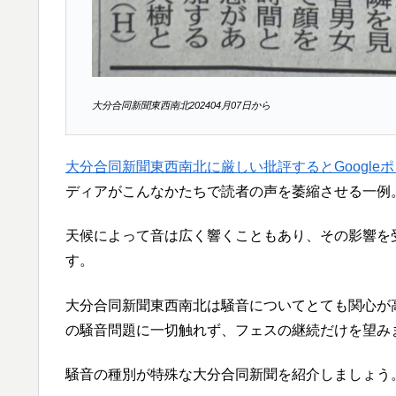
大分合同新聞東西南北202404月07日から
大分合同新聞東西南北に厳しい批評するとGoogle
ディアがこんなかたちで読者の声を萎縮させる一例
天候によって音は広く響くこともあり、その影響を受
す。
大分合同新聞東西南北は騒音についてとても関心が高
の騒音問題に一切触れず、フェスの継続だけを望み
騒音の種別が特殊な大分合同新聞を紹介しましょう