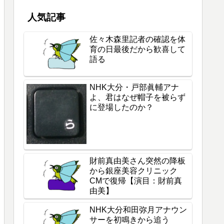
人気記事
佐々木森里記者の確認を体
育の日最後だから歓喜して
語る
NHK大分・戸部眞輔アナ
よ、君はなぜ帽子を被らず
に登場したのか？
財前真由美さん突然の降板
から銀座美容クリニック
CMで復帰【演目：財前真
由美】
NHK大分和田弥月アナウン
サーを初鳴きから追う