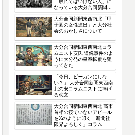
「触れてはいけない人」に
なっている大分合同新聞東
西南北の狂気
大分合同新聞東西南北「甲
子園の女性進出」と大分社
会のおかしさについて
大分合同新聞東西南北コラ
ムニスト安氏 道鏡事件のよ
うに大分発の皇室転覆を狙
ってきた
「今日、ビーガンにしな
い？」 大分合同新聞東西南
北の安コラムニストに捧げ
る恋文
大分合同新聞東西南北 高市
首相の寝ていないアピール
をXのように叩く「新聞社
限界よろしく」コラム