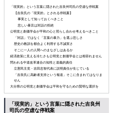
「現実的」という言葉に隠された吉良州司氏の空虚な停戦案
【吉良氏の「現実的」とされる停戦案】
事実として知っておくべきこと
悲しい暴言は対話の拒絶
公明党と創価学会が平和の心と照らし合わせ考えるべきこと
「対話」ではなく「言葉の暴力」を選ぶ悲しさ
歴史の教訓を都合よく利用する不誠実さ
そこに一人の人間へのまなざしはあるか
経済政策に見える冷たさも公明党と創価学会とは相容れません
問われる中道改革連合の知性と道義的責任
立憲民主党・吉田忠智代表に説明責任が生じている
「吉良氏に高齢者支持という報道」そこに含まれてはなりま
せん
大分県の公明党と創価学会は平和を守るための賢明な選択を
「現実的」という言葉に隠された吉良州
司氏の空虚な停戦案