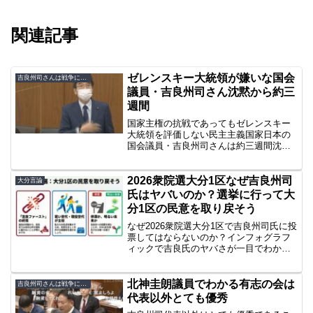
関連記事
ゼレンスキー大統領が嫌いな国会
吉良州司さんは戦争に行かせる国会議員
議員・吉良州司さん沈黙から約三
週間
国家主権の抗戦であってもゼレンスキー
大統領を評価しない民主主義国家日本の
国会議員・吉良州司さんは約三週間沈
黙。
2026衆院選大分1区なぜ吉良州司
大分言論
氏はヤバいのか？選挙に行って大
分1区の民意を取り戻そう
なぜ2026衆院選大分1区で吉良州司氏に投
票してはならないのか？インフォグラフ
ィックで吉良氏のヤバさが一目でわかり
ます。
北神圭朗議員でわかる有志の会は
吉良州司さんは戦争に行かせる国会議員
代表以外とても優秀