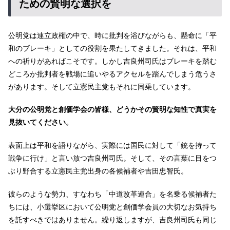
ための賢明な選択を
公明党は連立政権の中で、時に批判を浴びながらも、懸命に「平
和のブレーキ」としての役割を果たしてきました。それは、平和
への祈りがあればこそです。しかし吉良州司氏はブレーキを踏む
どころか批判者を戦場に追いやるアクセルを踏んでしまう危うさ
があります。そして立憲民主党もそれに同乗しています。
大分の公明党と創価学会の皆様、どうかその賢明な知性で真実を
見抜いてください。
表面上は平和を語りながら、実際には国民に対して「銃を持って
戦争に行け」と言い放つ吉良州司氏。そして、その言葉に目をつ
ぶり野合する立憲民主党出身の各候補者や吉田忠智氏。
彼らのような勢力、すなわち「中道改革連合」を名乗る候補者た
ちには、小選挙区において公明党と創価学会員の大切なお気持ち
を託すべきではありません。繰り返しますが、吉良州司氏も同じ