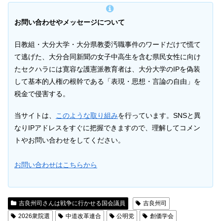
お問い合わせやメッセージについて
日教組・大分大学・大分県教委汚職事件のワードだけで慌て
て逃げた、大分合同新聞の女子中高生を含む県民女性に向け
たセクハラには寛容な護憲派教育者は、大分大学のIPを偽装
して基本的人権の根幹である「表現・思想・言論の自由」を
税金で侵害する。
当サイトは、
このような取り組み
を行っています。SNSと異
なりIPアドレスをすぐに把握できますので、理解してコメン
トやお問い合わせをしてください。
お問い合わせはこちらから
吉良州司さんは戦争に行かせる国会議員
吉良州司
2026衆院選
中道改革連合
公明党
創価学会