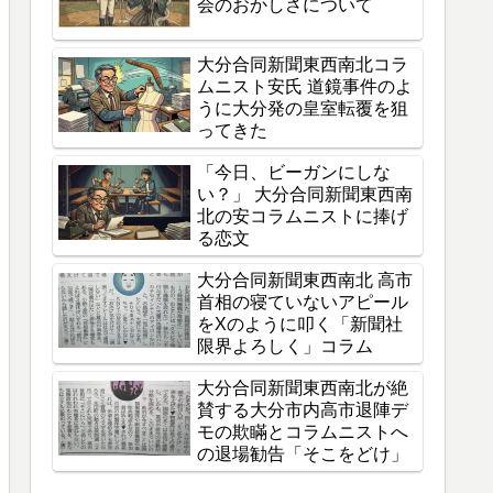
会のおかしさについて
大分合同新聞東西南北コラ
ムニスト安氏 道鏡事件のよ
うに大分発の皇室転覆を狙
ってきた
「今日、ビーガンにしな
い？」 大分合同新聞東西南
北の安コラムニストに捧げ
る恋文
大分合同新聞東西南北 高市
首相の寝ていないアピール
をXのように叩く「新聞社
限界よろしく」コラム
大分合同新聞東西南北が絶
賛する大分市内高市退陣デ
モの欺瞞とコラムニストへ
の退場勧告「そこをどけ」