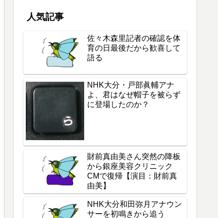
人気記事
佐々木森里記者の確認を体
育の日最後だから歓喜して
語る
NHK大分・戸部眞輔アナ
よ、君はなぜ帽子を被らず
に登場したのか？
財前真由美さん突然の降板
から銀座美容クリニック
CMで復帰【演目：財前真
由美】
NHK大分和田弥月アナウン
サーを初鳴きから追う