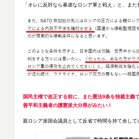
「オレに反対なら暴虐なロシア軍と戦え」と、また
国民主権で改正する前に、また憲法9条を独裁主義
善平和主義者の護憲派大分県がみたい！
親ロシア派国会議員として反省で時間を持て余して