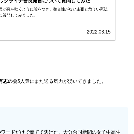
ウクライナ吉良発言について質問してみた
員が息を吐くように嘘をつき、整合性がない主張と危うい憲法
に質問してみました。
2022.03.15
有志の会
5人衆にまた送る気力が湧いてきました。
のワードだけで慌てて逃げた、大分合同新聞の女子中高生