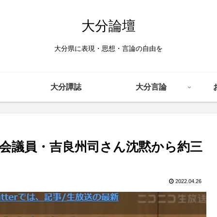
大分論壇
大分県に表現・思想・言論の自由を
大分譚誌
大分言論
会議員・吉良州司さん沈黙から約三
2022.04.26