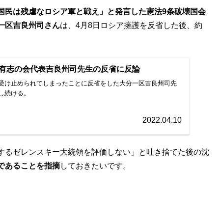
国民は残虐なロシア軍と戦え」と発言した憲法9条破壊国会
一区吉良州司さん
は、4月8日ロシア擁護を反省した後、約
有志の会代表吉良州司先生の反省に反論
受け止められてしまったことに反省をした大分一区吉良州司先
し続ける。
2022.04.10
するゼレンスキー大統領を評価しない」と吐き捨てた後の沈
であることを指摘
しておきたいです。