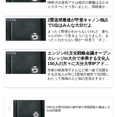
NHK大分富田アナは相方の齋藤はるかキ
ャスターにそう言いました。視聴者から
変形した大根の写真が送られ、その感想
に齋藤キャスターが「落書きしてみた
い」と返答。「NHKなんで」から見れば
2塁送球最速が甲斐キャノン独占
大分言論
いろんな批判が予想され...
で1位はみんな大分だよ
まったく野球がわからないけれど、妻ち
ゃんのせいで見るようになりました。ま
ったくわからない僕が一目見て「すごい
な」と感じるのが甲斐キャノン。今季（3
～5月まで）のキャッチャーの2塁送球最
速を計測した特集がパ・リーグTVで組ま
エンジン01文化戦略会議オープン
大分言論
れているのです...
カレッジin大分で来県する文化人
150人の方々に大分大学IPアドレ
ス隠蔽事件を知ってほしい
作家の林真理子さんなど第一線で活躍を
する文化人が年に1度地方都市で3日間に
わたって地域の人と知の交流をするイベ
ント「エンジン01文化戦略会議オープン
カレッジ」が来年の1月大分市で開催され
ます。文化人と一緒に日本が持つ誇るべ
き文化を再確認し、...
OBS大分県内高校の修学旅行実態調査の価値と大
分合同新聞