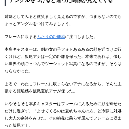
アングルをつけると違った関係が見えてくる
姉妹としてみると微笑ましく見えるのですが、つまらないのでち
ょっとアングルをつけてみましょう。
フレームに収まる
ふたりの距離感
に注目しました。
本多キャスターは、例の女の子フォトあるあるの顔を近づけに行
くけれど、飯尾アナは一定の距離を保った。本来であれば、優し
い世界の頭ごっつんでツーショット写真になるのですが、そうは
ならなかった。
まるで「わたしフレームに収まらないアナになるから」そんな主
張する距離感を飯尾夏帆アナが保った。
いやそもそも本多キャスターはフレームに入るために顔を寄せた
だけに過ぎず、「よせてくるのは夏帆ちゃんの方」と冷静に対処
し大人の余裕をみせた。その挑発に乗らず屈んでフレームに収ま
った飯尾アナ。