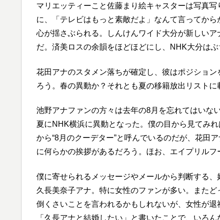
マリエッティーこと佐藤まり絵キャスターは写真写
に、「テレビはもっと素敵だよ」なんて言ってから
心が揺さぶられる。しんけんワイド大分が新しいア
だ。済美ロスの余韻をほどほどにし、NHK大分はぶ
花田アナのスタメン落ちが確定し、彼はポジション
ろう。春の異動か？それとも夏の移籍放出リストに
池野アナファンの方々は去年の8月を忘れてはいな
夏にNHK横浜に異動となった。僕の目から見てみ
から“8月のクーデター”と呼んでいるのだが、花田
に何らかの挨拶があるだろう。ほお、エイプリルフ
僕に寄せられるメッセージやメールから判断する、
久長美奈子アナ。特に女性のファンが多い。またど
倒くさいことを言われるかもしれないが、女性が退
「久長アナと結婚したい」と書いたことで、いろん