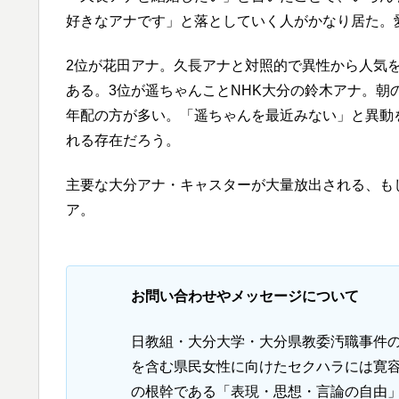
好きなアナです」と落としていく人がかなり居た。
2位が花田アナ。久長アナと対照的で異性から人気
ある。3位が遥ちゃんことNHK大分の鈴木アナ。
年配の方が多い。「遥ちゃんを最近みない」と異動
れる存在だろう。
主要な大分アナ・キャスターが大量放出される、も
ア。
お問い合わせやメッセージについて
日教組・大分大学・大分県教委汚職事件
を含む県民女性に向けたセクハラには寛容
の根幹である「表現・思想・言論の自由