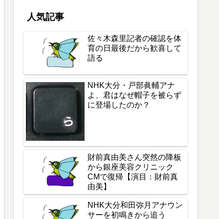
人気記事
佐々木森里記者の確認を体
育の日最後だから歓喜して
語る
NHK大分・戸部眞輔アナ
よ、君はなぜ帽子を被らず
に登場したのか？
財前真由美さん突然の降板
から銀座美容クリニック
CMで復帰【演目：財前真
由美】
NHK大分和田弥月アナウン
サーを初鳴きから追う