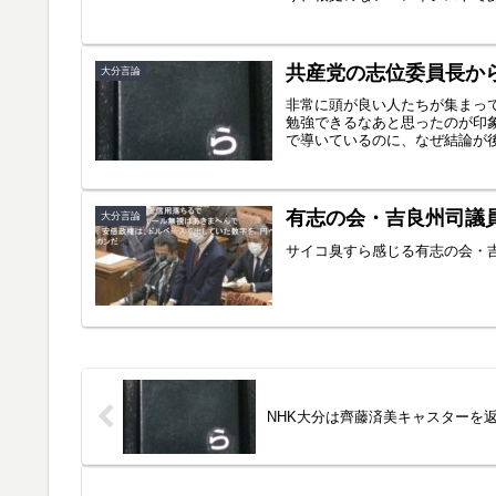
共産党の志位委員長か
大分言論
非常に頭が良い人たちが集まっ
勉強できるなあと思ったのが印
で導いているのに、なぜ結論が後
有志の会・吉良州司議
大分言論
サイコ臭すら感じる有志の会・
NHK大分は齊藤済美キャスターを