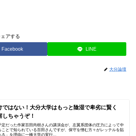
シェアする
Facebook
LINE
大分論壇
けではない！大分大学はもっと陰湿で卑劣に賢く
害しちゃうぞ！
予定だった作家百田尚樹さんの講演会が、左翼系団体の圧力によって中
ることで知られている百田さんですが、保守を憎む方々がレッテルを貼
る」を理由に一橋大学の実行...