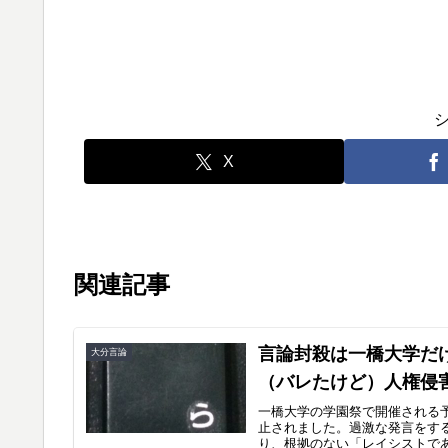
X
関連記事
言論封殺は一橋大学だ
大分言論
（バレたけど）人権侵
一橋大学の学園祭で開催される
止されました。過激な発言をす
り、根拠のない「レイシストであ