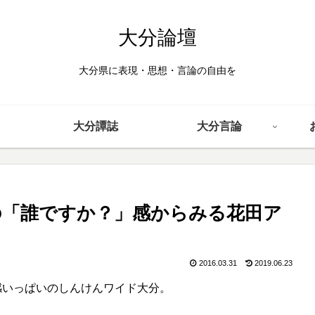
大分論壇
大分県に表現・思想・言論の自由を
大分譚誌
大分言論
の「誰ですか？」感からみる花田ア
2016.03.31
2019.06.23
感いっぱいのしんけんワイド大分。