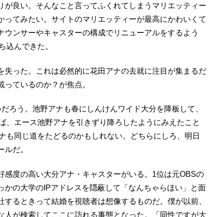
りが良い。そんなこと言ってふくれてしまうマリエッティー
かってみたい。サイトのマリエッティーが最高にかわいくて
ナウンサーやキャスターの構成でリニューアルをするよう
ち込んできた。
を失った。これは必然的に花田アナの去就に注目が集まるだ
載っているのか？が焦点。
いだろう。池野アナも春にしんけんワイド大分を降板して、
れば、エース池野アナを引きずり降ろしたようにみえたこと
アナも同じ道をたどるのかもしれない。どちらにしろ、明日
ールだ。
好感度の高い大分アナ・キャスターがいる。1位は元OBSの
っかの大学のIPアドレスを隠蔽して「なんちゃらほい」と面
社するときって結婚を視聴者は想像するものだ。僕が以前、
な人が検索してここに訪れる事態となった。「同性ですが大