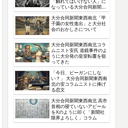
「触れてはいけない人」に
なっている大分合同新聞東
西南北の狂気
大分合同新聞東西南北「甲
子園の女性進出」と大分社
会のおかしさについて
大分合同新聞東西南北コラ
ムニスト安氏 道鏡事件のよ
うに大分発の皇室転覆を狙
ってきた
「今日、ビーガンにしな
い？」 大分合同新聞東西南
北の安コラムニストに捧げ
る恋文
大分合同新聞東西南北 高市
首相の寝ていないアピール
をXのように叩く「新聞社
限界よろしく」コラム