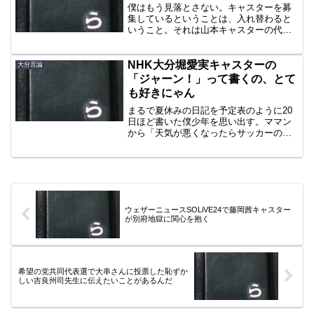
僕はもう見落とさない。キャスターを募
集しているということは、入れ替わると
いうこと。それは山本キャスターの代わ
りに孫系キャスター柗井綾乃キャスター
が入ってきたときも募集告知がありまし
た。NHK大分が30年度のしんけんワイド
NHK大分堀愛実キャスターの
大分言論
大分のキャスターを募...
「ジャーン！」って書くの、とて
も好きにゃん
まるで夏休みの日記を予定表のように20
日ほど書いた僕少年を思い出す。ママン
から「天気が悪くなったらサッカーの練
習に行けないよね」と穏やかに言われ
た。案の定その通りになり「あなたの日
記のように予定は上手くいかないのよ、
さあどうしようかな？ふふ...
ウェザーニュースSOLiVE24で藤岡茜キャスター
が別府地獄に関心を抱く
希望の党共同代表選で大串さんに投票した恥ずか
しい吉良州司先生に伝えたいことがあるんだ