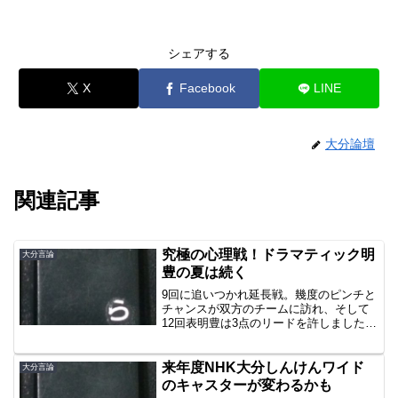
シェアする
X
Facebook
LINE
大分論壇
関連記事
究極の心理戦！ドラマティック明
大分言論
豊の夏は続く
9回に追いつかれ延長戦。幾度のピンチと
チャンスが双方のチームに訪れ、そして
12回表明豊は3点のリードを許しました。
その裏2アウトまで追い込まれ、初戦で見
せた劇的なドラマティック明豊はここま
でかと思いきや、追いつき、そして押し
来年度NHK大分しんけんワイド
大分言論
出しサヨナラ。ベ...
のキャスターが変わるかも