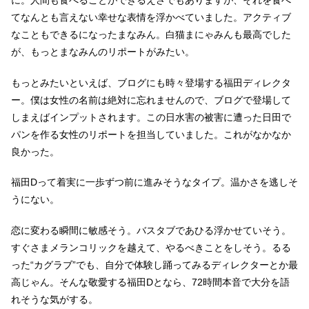
てなんとも言えない幸せな表情を浮かべていました。アクティブ
なこともできるになったまなみん。白猫まにゃみんも最高でした
が、もっとまなみんのリポートがみたい。
もっとみたいといえば、ブログにも時々登場する福田ディレクタ
ー。僕は女性の名前は絶対に忘れませんので、ブログで登場して
しまえばインプットされます。この日水害の被害に遭った日田で
パンを作る女性のリポートを担当していました。これがなかなか
良かった。
福田Dって着実に一歩ずつ前に進みそうなタイプ。温かさを逃しそ
うにない。
恋に変わる瞬間に敏感そう。バスタブであひる浮かせていそう。
すぐさまメランコリックを越えて、やるべきことをしそう。るる
った“カグラブ”でも、自分で体験し踊ってみるディレクターとか最
高じゃん。そんな敬愛する福田Dとなら、72時間本音で大分を語
れそうな気がする。