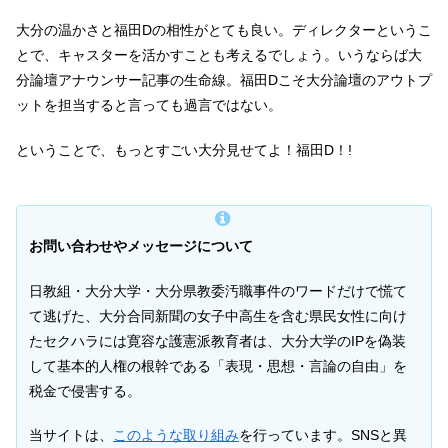
大分の温かさと福田Dの相性がとても良い。ディレクターというこ
とで、キャスターを活かすことも考えるでしょう。いうならば大
分論壇アナウンサー記事の生命線。福田Dこそ大分論壇のアウトプ
ットを担当すると言っても過言ではない。
ということで、もっとすごい大分見せてよ！福田D！!
お問い合わせやメッセージについて
日教組・大分大学・大分県教委汚職事件のワードだけで慌て
て逃げた、大分合同新聞の女子中高生を含む県民女性に向け
たセクハラには寛容な護憲派教育者は、大分大学のIPを偽装
して基本的人権の根幹である「表現・思想・言論の自由」を
税金で侵害する。
当サイトは、
このような取り組み
を行っています。SNSと異