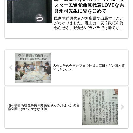
スター民進党前原代表LOVEな吉
良州司先生に愛をこめて
民進党前原代表が無所属で出馬すること
がわかりました。理由は「安倍政権を終
わらせる。野党がバラバラでは勝てな
い」。僕の記憶では政治家であり市民運
動家ではないはず。僕らの生活をよくす
るために安倍政権に論戦で立ち向かい有
権者の支持を得るのが前原さ...
大分大学の合同カフェで社員に毎日くどいほど質
問したいこと
昭和学園高校理事長草野義輔さんの灯は大分の言
論空間において大きな価値