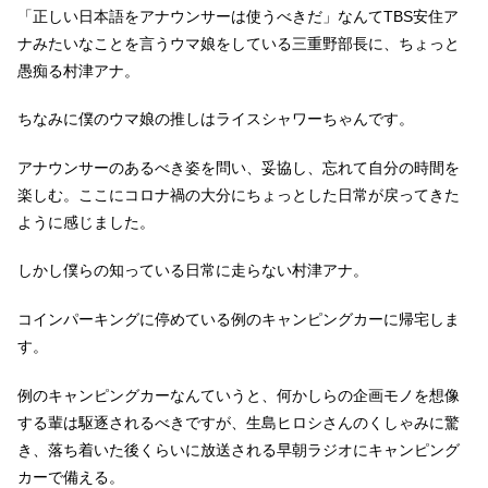
「正しい日本語をアナウンサーは使うべきだ」なんてTBS安住ア
ナみたいなことを言うウマ娘をしている三重野部長に、ちょっと
愚痴る村津アナ。
ちなみに僕のウマ娘の推しはライスシャワーちゃんです。
アナウンサーのあるべき姿を問い、妥協し、忘れて自分の時間を
楽しむ。ここにコロナ禍の大分にちょっとした日常が戻ってきた
ように感じました。
しかし僕らの知っている日常に走らない村津アナ。
コインパーキングに停めている例のキャンピングカーに帰宅しま
す。
例のキャンピングカーなんていうと、何かしらの企画モノを想像
する輩は駆逐されるべきですが、生島ヒロシさんのくしゃみに驚
き、落ち着いた後くらいに放送される早朝ラジオにキャンピング
カーで備える。