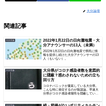
大分論壇
関連記事
2022年1月22日の日向灘地震・大
大分言論
分アナウンサーの13人（未満）
2022年1月22日の日向灘地震で県民に情
報を提供し続けた大分アナウンサーの13
人（もいない）。
大分県がコロナ感染者数を意図的
大分言論
に隠蔽？惑わされないための立ち
回り方
コロナパニックが蔓延している大分県。
こんな時に発症するのが陰謀論。早速大
分県がコロナ感染者陽性を隠蔽している
噂が流れています。惑わされ疲れないた
めに。
続・節操がないポリティカルモン
大分言論