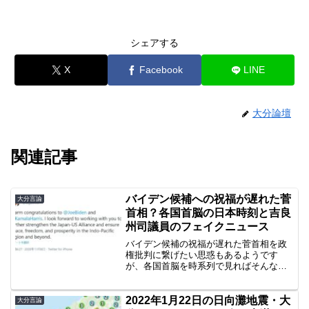
シェアする
X
Facebook
LINE
大分論壇
関連記事
バイデン候補への祝福が遅れた菅
大分言論
首相？各国首脳の日本時刻と吉良
州司議員のフェイクニュース
バイデン候補の祝福が遅れた菅首相を政
権批判に繋げたい思惑もあるようです
が、各国首脳を時系列で見ればそんなこ
とはありません。大分一区の良識系特定
野党・吉良議員へ届け。
2022年1月22日の日向灘地震・大
大分言論