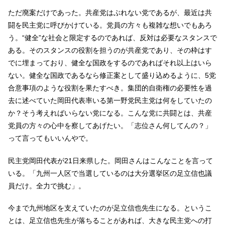
ただ廃案だけであった。共産党はぶれない党であるが、最近は共
闘を民主党に呼びかけている。党員の方々も複雑な想いでもあろ
う。“健全”な社会と限定するのであれば、反対は必要なスタンスで
ある。そのスタンスの役割を担うのが共産党であり、その枠はす
でに埋まっており、健全な国政をするのであればそれ以上はいら
ない。健全な国政であるなら修正案として盛り込めるように、5党
合意事項のような役割を果たすべき。集団的自衛権の必要性を過
去に述べていた岡田代表率いる第一野党民主党は何をしていたの
か？そう考えればいらない党になる。こんな党に共闘とは、共産
党員の方々の心中を察してあげたい。「志位さん何してんの？」
って言ってもいいんやで。
民主党岡田代表が21日来県した。岡田さんはこんなことを言って
いる。「九州一人区で当選しているのは大分選挙区の足立信也議
員だけ。全力で挑む」。
今まで九州地区を支えていたのが足立信也先生になる。というこ
とは、足立信也先生が落ちることがあれば、大きな民主党への打