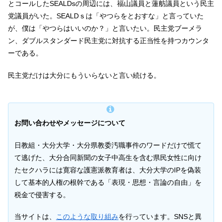
とコールしたSEALDsの周辺には、福山議員と蓮舫議員という民主
党議員がいた。SEALDｓは「やつらをとおすな」と言っていた
が、僕は「やつらはいいのか？」と言いたい。民主党ブーメラ
ン、ダブルスタンダード民主党に対抗する正当性を持つカウンタ
ーである。
民主党だけは大分にもういらないと言い続ける。
お問い合わせやメッセージについて
日教組・大分大学・大分県教委汚職事件のワードだけで慌て
て逃げた、大分合同新聞の女子中高生を含む県民女性に向け
たセクハラには寛容な護憲派教育者は、大分大学のIPを偽装
して基本的人権の根幹である「表現・思想・言論の自由」を
税金で侵害する。
当サイトは、
このような取り組み
を行っています。SNSと異