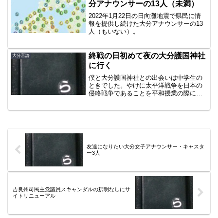
分アナウンサーの13人（未満）
2022年1月22日の日向灘地震で県民に情
報を提供し続けた大分アナウンサーの13
人（もいない）。
終戦の日初めて夜の大分護国神社
大分言論
に行く
僕と大分護国神社との出会いは中学生の
ときでした。やけに太平洋戦争を日本の
侵略戦争であることを平和授業の際に担
任教諭が強調することから、疑問が湧い
たのがきっかけです。「インド、インド
シナ、フィリピンと戦ったんですか？戦
ったのは宗主国ですよね？...
友達になりたい大分女子アナウンサー・キャスタ
ー3人
吉良州司民主党議員スキャンダルの釈明なしにサ
イトリニューアル