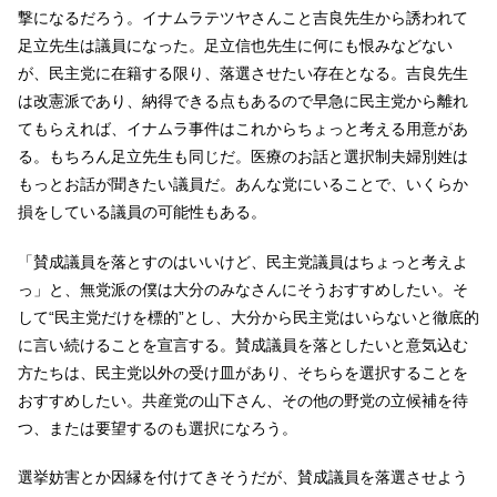
撃になるだろう。イナムラテツヤさんこと吉良先生から誘われて
足立先生は議員になった。足立信也先生に何にも恨みなどない
が、民主党に在籍する限り、落選させたい存在となる。吉良先生
は改憲派であり、納得できる点もあるので早急に民主党から離れ
てもらえれば、イナムラ事件はこれからちょっと考える用意があ
る。もちろん足立先生も同じだ。医療のお話と選択制夫婦別姓は
もっとお話が聞きたい議員だ。あんな党にいることで、いくらか
損をしている議員の可能性もある。
「賛成議員を落とすのはいいけど、民主党議員はちょっと考えよ
っ」と、無党派の僕は大分のみなさんにそうおすすめしたい。そ
して“民主党だけを標的”とし、大分から民主党はいらないと徹底的
に言い続けることを宣言する。賛成議員を落としたいと意気込む
方たちは、民主党以外の受け皿があり、そちらを選択することを
おすすめしたい。共産党の山下さん、その他の野党の立候補を待
つ、または要望するのも選択になろう。
選挙妨害とか因縁を付けてきそうだが、賛成議員を落選させよう