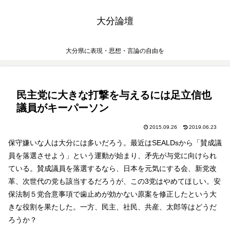
大分論壇
大分県に表現・思想・言論の自由を
民主党に大きな打撃を与えるには足立信也
議員がキーパーソン
2015.09.26
2019.06.23
保守嫌いな人は大分には多いだろう。最近はSEALDsから「賛成議
員を落選させよう」という運動が始まり、矛先が与党に向けられ
ている。賛成議員を落選するなら、日本を元気にする会、新党改
革、次世代の党も該当するだろうが、この3党はやめてほしい。安
保法制５党合意事項で歯止めが効かない原案を修正したという大
きな役割を果たした。一方、民主、社民、共産、太郎等はどうだ
ろうか？