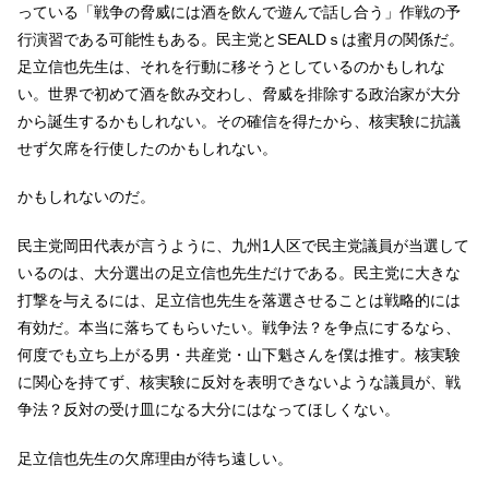
っている「戦争の脅威には酒を飲んで遊んで話し合う」作戦の予
行演習である可能性もある。民主党とSEALDｓは蜜月の関係だ。
足立信也先生は、それを行動に移そうとしているのかもしれな
い。世界で初めて酒を飲み交わし、脅威を排除する政治家が大分
から誕生するかもしれない。その確信を得たから、核実験に抗議
せず欠席を行使したのかもしれない。
かもしれないのだ。
民主党岡田代表が言うように、九州1人区で民主党議員が当選して
いるのは、大分選出の足立信也先生だけである。民主党に大きな
打撃を与えるには、足立信也先生を落選させることは戦略的には
有効だ。本当に落ちてもらいたい。戦争法？を争点にするなら、
何度でも立ち上がる男・共産党・山下魁さんを僕は推す。核実験
に関心を持てず、核実験に反対を表明できないような議員が、戦
争法？反対の受け皿になる大分にはなってほしくない。
足立信也先生の欠席理由が待ち遠しい。