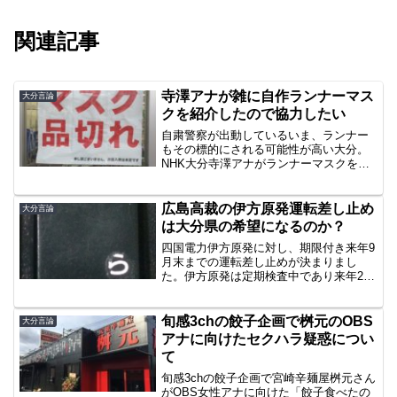
関連記事
寺澤アナが雑に自作ランナーマス
大分言論
クを紹介したので協力したい
自粛警察が出動しているいま、ランナー
もその標的にされる可能性が高い大分。
NHK大分寺澤アナがランナーマスクを紹
介していましたが、雑なので補足しまし
ょう。
広島高裁の伊方原発運転差し止め
大分言論
は大分県の希望になるのか？
四国電力伊方原発に対し、期限付き来年9
月末までの運転差し止めが決まりまし
た。伊方原発は定期検査中であり来年2月
に再稼働する予定でしたが、広島高裁の
判決が覆らない限り運転を再開できませ
ん。当然四国電力は異議申し立てをしま
旬感3chの餃子企画で桝元のOBS
大分言論
すので、今後の動向に注...
アナに向けたセクハラ疑惑につい
て
旬感3chの餃子企画で宮崎辛麺屋桝元さん
がOBS女性アナに向けた「餃子食べたの