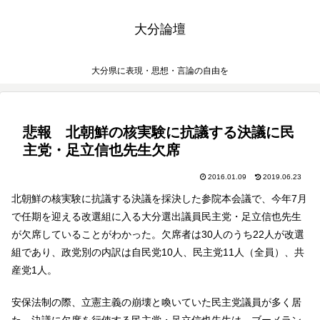
大分論壇
大分県に表現・思想・言論の自由を
悲報 北朝鮮の核実験に抗議する決議に民
主党・足立信也先生欠席
2016.01.09
2019.06.23
北朝鮮の核実験に抗議する決議を採決した参院本会議で、今年7月
で任期を迎える改選組に入る大分選出議員民主党・足立信也先生
が欠席していることがわかった。欠席者は30人のうち22人が改選
組であり、政党別の内訳は自民党10人、民主党11人（全員）、共
産党1人。
安保法制の際、立憲主義の崩壊と喚いていた民主党議員が多く居
た。決議に欠席を行使する民主党・足立信也先生は、ブーメラン