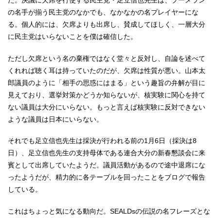
の名手が揃う民主党のなかでも、なかなかの名プレイヤーにな
る。個人的には、欠席よりも出席し、賛成してほしく、一層大分
に民主党はいらないことを僕は確信した。
ただし欠席という名の棄権ではなく堂々と反対し、自論を述べて
くれれば聴く耳は持っていたのだが、欠席は性質が悪い。山本太
郎議員のように「相手の思惑にはまる」という趣旨の弁解が目に
見えており、選挙対策かどうか知らないが、核実験に関心を持て
ない議員は大分にいらない。もっと言えば核実験に反対できない
ような議員は日本にいらない。
それでも足立信也先生は採決が行われる前の1月6日（採決は8
日）、足立信也先生の支持母体である連合大分の新春懇談会に来
賓として出席していたようだ。議員活動があるので途中退席にな
ったようだが、精力的に各テーブルを回ったことをブログで報告
している。
これはちょっと気になる動向だ。SEALDsの伝説の名フレーズとな