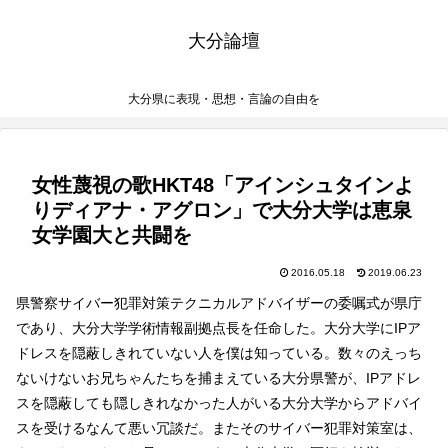
大分論壇
大分県に表現・思想・言論の自由を
女性蔑視の歌HKT48「アインシュタインよ
りディアナ・アグロン」で大分大学は恵泉
女学園大と共闘を
2016.05.18
2019.06.23
県警察サイバー犯罪対策テクニカルアドバイザーの委嘱式が県庁
であり、大分大学学術情報副拠点長を任命した。大分大学にIPア
ドレスを隠蔽しきれていない人を僕は知っている。数々のえっち
ないけないお兄ちゃんたちを捕まえている大分県警が、IPアドレ
スを隠蔽しても隠しきれなかった人がいる大分大学からアドバイ
スを受けるなんて悪い冗談だ。またそのサイバー犯罪対策室は、