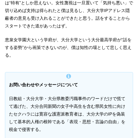
は“特有”としか思えない。女性蔑視は一旦置いて「気持ち悪い」で
切り込めば支持は得られたと僕は見るし、大分大学IPアドレス隠
蔽者の意見も受け入れることができたと思う。話をすることから
スタートできた道があったはず。
恵泉女学園大という学府が、大分大学という大分最高学府が“話を
する姿勢”から画策できないのが、僕は知性の場として悲しく思え
る。
お問い合わせやメッセージについて
日教組・大分大学・大分県教委汚職事件のワードだけで慌て
て逃げた、大分合同新聞の女子中高生を含む県民女性に向け
たセクハラには寛容な護憲派教育者は、大分大学のIPを偽装
して基本的人権の根幹である「表現・思想・言論の自由」を
税金で侵害する。