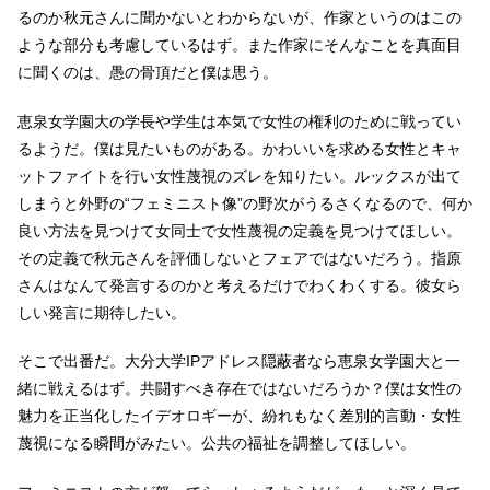
るのか秋元さんに聞かないとわからないが、作家というのはこの
ような部分も考慮しているはず。また作家にそんなことを真面目
に聞くのは、愚の骨頂だと僕は思う。
恵泉女学園大の学長や学生は本気で女性の権利のために戦ってい
るようだ。僕は見たいものがある。かわいいを求める女性とキャ
ットファイトを行い女性蔑視のズレを知りたい。ルックスが出て
しまうと外野の“フェミニスト像”の野次がうるさくなるので、何か
良い方法を見つけて女同士で女性蔑視の定義を見つけてほしい。
その定義で秋元さんを評価しないとフェアではないだろう。指原
さんはなんて発言するのかと考えるだけでわくわくする。彼女ら
しい発言に期待したい。
そこで出番だ。大分大学IPアドレス隠蔽者なら恵泉女学園大と一
緒に戦えるはず。共闘すべき存在ではないだろうか？僕は女性の
魅力を正当化したイデオロギーが、紛れもなく差別的言動・女性
蔑視になる瞬間がみたい。公共の福祉を調整してほしい。