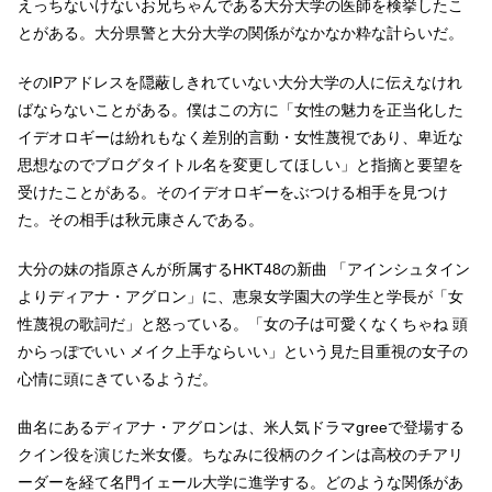
えっちないけないお兄ちゃんである大分大学の医師を検挙したこ
とがある。大分県警と大分大学の関係がなかなか粋な計らいだ。
そのIPアドレスを隠蔽しきれていない大分大学の人に伝えなけれ
ばならないことがある。僕はこの方に「女性の魅力を正当化した
イデオロギーは紛れもなく差別的言動・女性蔑視であり、卑近な
思想なのでブログタイトル名を変更してほしい」と指摘と要望を
受けたことがある。そのイデオロギーをぶつける相手を見つけ
た。その相手は秋元康さんである。
大分の妹の指原さんが所属するHKT48の新曲 「アインシュタイン
よりディアナ・アグロン」に、恵泉女学園大の学生と学長が「女
性蔑視の歌詞だ」と怒っている。「女の子は可愛くなくちゃね 頭
からっぽでいい メイク上手ならいい」という見た目重視の女子の
心情に頭にきているようだ。
曲名にあるディアナ・アグロンは、米人気ドラマgreeで登場する
クイン役を演じた米女優。ちなみに役柄のクインは高校のチアリ
ーダーを経て名門イェール大学に進学する。どのような関係があ