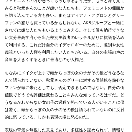
フェミニストの方が怒ってらっしゃるようだが、もっと深く見て
みると秋元さんのことが嫌いな人たちも、フェミニストの側面か
ら切り込んでいる方も多い。またはディアナ・アグロンとグリー
ファンの怒りも買っているかもしれない。AKBグループと一緒に
されては嫌な人たちもいるようにみえる。そして僕も納得できな
い大分最高学府から出た差別主義者のレッテル貼りに抗議を込め
て利用する。これだけ自分のイデオロギーのために、差別や女性
蔑視といった人権を利用したい人たちがいる。自分の主張の声の
音量を大きくするときに最適なのが人権だ。
ちなみにメイクが上手で頭からっぽの女の子がその後どうなるな
んて語られていない。秋元さんのグリーに対する価値観を熱心な
ファンが頭に来たとしても、否定できるものではない。自分の価
値観でどうでも評価は変わることをみんな知っているはずだ。ど
うなるかわからない女の子の過程で怒っている人がいることに僕
は驚く。頭からっぽの女の子のその後は語られていないのに反射
的に怒っている。しかも表現の場に怒るのだ。
表現の背景を無視した意見であり、多様性を認められず、情報リ