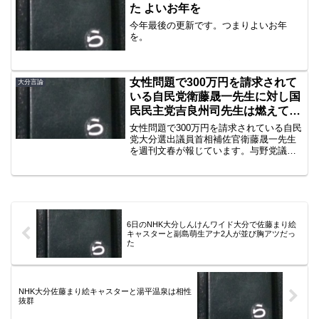
た よいお年を
今年最後の更新です。つまりよいお年
を。
女性問題で300万円を請求されて
大分言論
いる自民党衛藤晟一先生に対し国
民民主党吉良州司先生は燃えてい
るか？
女性問題で300万円を請求されている自民
党大分選出議員首相補佐官衛藤晟一先生
を週刊文春が報じています。与野党議員
によって批判の基準がぶれまくる大分マ
スメディアの動向が気になりますが、何
かと女性に惑わされる議員が多いのも大
分です。買春疑惑で3...
6日のNHK大分しんけんワイド大分で佐藤まり絵
キャスターと副島萌生アナ2人が並び胸アツだっ
た
NHK大分佐藤まり絵キャスターと湯平温泉は相性
抜群