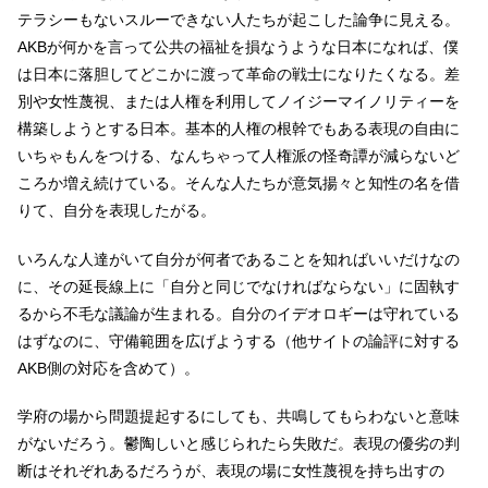
テラシーもないスルーできない人たちが起こした論争に見える。
AKBが何かを言って公共の福祉を損なうような日本になれば、僕
は日本に落胆してどこかに渡って革命の戦士になりたくなる。差
別や女性蔑視、または人権を利用してノイジーマイノリティーを
構築しようとする日本。基本的人権の根幹でもある表現の自由に
いちゃもんをつける、なんちゃって人権派の怪奇譚が減らないど
ころか増え続けている。そんな人たちが意気揚々と知性の名を借
りて、自分を表現したがる。
いろんな人達がいて自分が何者であることを知ればいいだけなの
に、その延長線上に「自分と同じでなければならない」に固執す
るから不毛な議論が生まれる。自分のイデオロギーは守れている
はずなのに、守備範囲を広げようする（他サイトの論評に対する
AKB側の対応を含めて）。
学府の場から問題提起するにしても、共鳴してもらわないと意味
がないだろう。鬱陶しいと感じられたら失敗だ。表現の優劣の判
断はそれぞれあるだろうが、表現の場に女性蔑視を持ち出すの