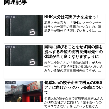
関連記事
NHK大分は花田アナを返せっ！
大分言論
花田アナは言う。「NHKのアナウンサー
はサッカー選手の移籍みたいなもの。清
武選手が海外で活躍しているように、い
つかビッククラブに」“みたいな”スピーチ
で我々県民に別れを告げた。正直言って
僕はアナウンス力なんてわからない。小
保方さんのサイトの...
国民に媚びることをせず国の姿を
大分言論
提示する希望の党吉良州司先生の
体調が早く良くなりますように
未だに小池さんの「排除の論理」が大分
一区、そして支持率1%の敗因だと思い込
みたい希望の党吉良州司先生ですが、約
3000票差はそこを要因にしなかった人だ
と判断しないことに僕は理解できませ
ん。そんな吉良先生ですが産経にインタ
旬感3chの餃子企画で桝元のOBS
大分言論
ビューが掲載されてい...
アナに向けたセクハラ疑惑につい
て
旬感3chの餃子企画で宮崎辛麺屋桝元さん
がOBS女性アナに向けた「餃子食べたの
でキスできない」をセクハラと騒ぐ人が