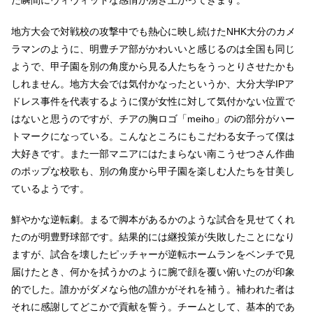
地方大会で対戦校の攻撃中でも熱心に映し続けたNHK大分のカメ
ラマンのように、明豊チア部がかわいいと感じるのは全国も同じ
ようで、甲子園を別の角度から見る人たちをうっとりさせたかも
しれません。地方大会では気付かなったというか、大分大学IPア
ドレス事件を代表するように僕が女性に対して気付かない位置で
はないと思うのですが、チアの胸ロゴ「meiho」のiの部分がハー
トマークになっている。こんなところにもこだわる女子って僕は
大好きです。また一部マニアにはたまらない南こうせつさん作曲
のポップな校歌も、別の角度から甲子園を楽しむ人たちを甘美し
ているようです。
鮮やかな逆転劇。まるで脚本があるかのような試合を見せてくれ
たのが明豊野球部です。結果的には継投策が失敗したことになり
ますが、試合を壊したピッチャーが逆転ホームランをベンチで見
届けたとき、何かを拭うかのように腕で顔を覆い俯いたのが印象
的でした。誰かがダメなら他の誰かがそれを補う。補われた者は
それに感謝してどこかで貢献を誓う。チームとして、基本的であ