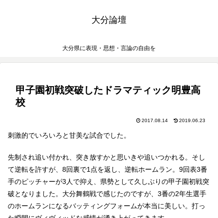
大分論壇
大分県に表現・思想・言論の自由を
甲子園初戦突破したドラマティック明豊高
校
2017.08.14
2019.06.23
刺激的でいろいろと甘美な試合でした。
先制され追い付かれ、突き放すかと思いきや追いつかれる。そし
て逆転を許すが、8回裏で1点を返し、逆転ホームラン。9回表3番
手のピッチャーが3人で抑え、県勢として久しぶりの甲子園初戦突
破となりました。大分舞鶴戦で感じたのですが、3番の2年生選手
のホームランになるバッティングフォームが本当に美しい。打っ
た瞬間にヴィヴィッドな感情が湧き上がってきます。