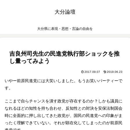
大分論壇
大分県に表現・思想・言論の自由を
吉良州司先生の民進党執行部ショックを推
し量ってみよう
2017.09.07
2019.06.23
いやー前原民進党には大笑いしました。もうお笑いパーティーで
す。
ここまで自らチャンスを潰す政党が存在するのか？しかも議員に
なれるほどの知性を持ち合わせ、反知性との対決を安保法制国会
時に全面的に押し出してきた政党が、国民の民進党への印象がま
ったく理解できていない。それが顕在化してしまったのが前原民
進党です。