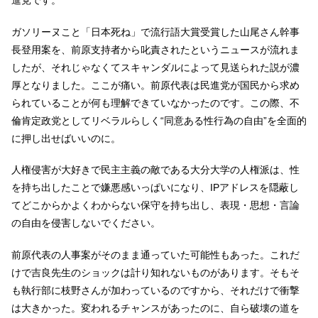
ガソリーヌこと「日本死ね」で流行語大賞受賞した山尾さん幹事
長登用案を、前原支持者から叱責されたというニュースが流れま
したが、それじゃなくてスキャンダルによって見送られた説が濃
厚となりました。ここが痛い。前原代表は民進党が国民から求め
られていることが何も理解できていなかったのです。この際、不
倫肯定政党としてリベラルらしく“同意ある性行為の自由”を全面的
に押し出せばいいのに。
人権侵害が大好きで民主主義の敵である大分大学の人権派は、性
を持ち出したことで嫌悪感いっぱいになり、IPアドレスを隠蔽し
てどこからかよくわからない保守を持ち出し、表現・思想・言論
の自由を侵害しないでください。
前原代表の人事案がそのまま通っていた可能性もあった。これだ
けで吉良先生のショックは計り知れないものがあります。そもそ
も執行部に枝野さんが加わっているのですから、それだけで衝撃
は大きかった。変われるチャンスがあったのに、自ら破壊の道を