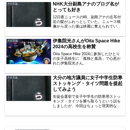
NHK大分副島アナのブログ名が
大分言論
とっても好き
12日夜ニュースの時、副島アナの左耳付
近の髪がふわっとしていた。ニュース映
像から戻った後は綺麗に整えられてい
た。バッドデイを跳ねた髪のせいにする
女子が好きな僕にとって、貴重な映像だ
った。きちんとしている女子のスカート
伊集院光さんがOita Space Hike
大分言論
裾がちょっと捲れたりして...
2024の高校生を称賛
Oita Space Hike 2024に参加したひとり
の女子高校生に「孤独と孤高」で心惹か
れた伊集院光さん。
大分の地方議員に女子中学生防寒
大分言論
ストッキング・タイツ問題を提起
してみよう
生徒会選挙で女子中学生の防寒用ストッ
キング・タイツを勝ち取ろうという話を
しましたが、今回はちょっと現実的な視
点を持ちましょう。適齢期ではないのは
確かですが、女子を冷やしてはいけない
のは明らか。県議会や市議会で、高校生
の防寒用ストッキングが認...