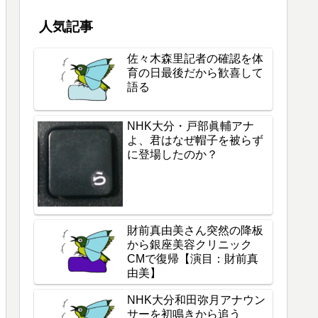
じる闇
人気記事
佐々木森里記者の確認を体
育の日最後だから歓喜して
語る
NHK大分・戸部眞輔アナ
よ、君はなぜ帽子を被らず
に登場したのか？
財前真由美さん突然の降板
から銀座美容クリニック
CMで復帰【演目：財前真
由美】
NHK大分和田弥月アナウン
サーを初鳴きから追う