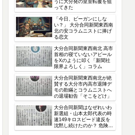
うに大分発の皇室転覆を狙
ってきた
「今日、ビーガンにしな
い？」 大分合同新聞東西南
北の安コラムニストに捧げ
る恋文
大分合同新聞東西南北 高市
首相の寝ていないアピール
をXのように叩く「新聞社
限界よろしく」コラム
大分合同新聞東西南北が絶
賛する大分市内高市退陣デ
モの欺瞞とコラムニストへ
の退場勧告「そこをどけ」
大分合同新聞はなぜれいわ
新選組・山本太郎代表の時
速149キロスピード違反を
沈黙し続けたのか？ 危険運
転厳罰化の旗振り役から感