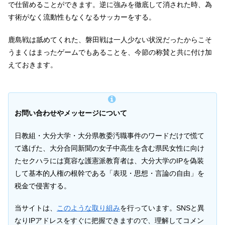
で仕留めることができます。逆に強みを徹底して消された時、為
す術がなく流動性もなくなるサッカーをする。
鹿島戦は舐めてくれた、磐田戦は一人少ない状況だったからこそ
うまくはまったゲームでもあることを、今節の称賛と共に付け加
えておきます。
お問い合わせやメッセージについて
日教組・大分大学・大分県教委汚職事件のワードだけで慌て
て逃げた、大分合同新聞の女子中高生を含む県民女性に向け
たセクハラには寛容な護憲派教育者は、大分大学のIPを偽装
して基本的人権の根幹である「表現・思想・言論の自由」を
税金で侵害する。
当サイトは、
このような取り組み
を行っています。SNSと異
なりIPアドレスをすぐに把握できますので、理解してコメン