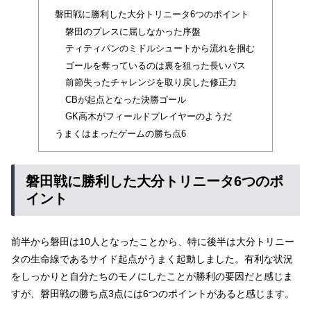
磐田戦に勝利した大分トリニータ6つのポイント
磐田のプレスに屈しなかった序盤
ティティパンのミドルシュートから流れを掴む
ゴールを奪っているのは裏を狙った長いパス
前節失ったチャレンジを取り戻した修正力
CBが起点となった決勝ゴール
GK高木がフィールドプレイヤーのようだ
うまくはまったゲームの勝ち点6
磐田戦に勝利した大分トリニータ6つのポ
イント
前半から磐田は10人となったことから、特に後半は大分トリニー
タの生命線であるサイド起点がうまく起動しました。有利な状況
をしっかりと自分たちのモノにしたことが勝利の要因だと感じま
すが、磐田戦の勝ち点3点には6つのポイントがあると感じます。