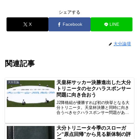
シェアする
X
Facebook
LINE
大分論壇
関連記事
天皇杯サッカー決勝進出した大分
大分言論
トリニータのセクハラスポンサー
問題に向き合おう
J2降格組が優勝すれば初の快挙となる大
分トリニータ。天皇杯決勝と同時に向き
合うべきセクハラスポンサー問題があり
ます。
大分トリニータ今季のスローガ
ン“原点回帰”から見る新体制の評