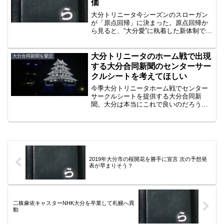
価
大分トリニータ今シーズンのスローガン
が「原点回帰」に決まった。原点回帰か
ら見ると、“大分愛”に執着した新体制であ
ることがわかる。片野坂新監督を初め首
脳陣は、大分を知っているメンバーが揃
った。榎新社長も、前社長の良かった部
大分トリニータのホーム戦で出現
大分合同新聞を愛読
分である安定した経営...
する大分合同新聞のセンターサー
クルシートを考えてほしい
今季大分トリニータホーム戦でセンター
サークルシートを提供する大分合同新
聞。大分は本当にこれで良いのだろう
か？
2019年大分市の桜開花を勝手に宣言 次の予想発
表が早まりそう？
二株麻依キャスターNHK大分を卒業して札幌へ異
動