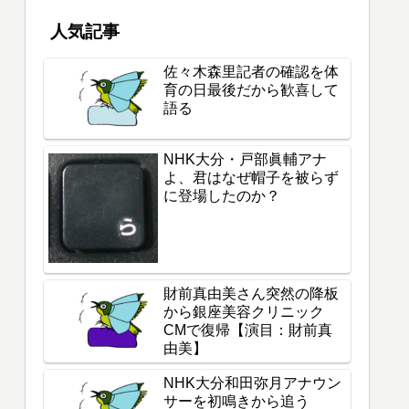
人気記事
佐々木森里記者の確認を体
育の日最後だから歓喜して
語る
NHK大分・戸部眞輔アナ
よ、君はなぜ帽子を被らず
に登場したのか？
財前真由美さん突然の降板
から銀座美容クリニック
CMで復帰【演目：財前真
由美】
NHK大分和田弥月アナウン
サーを初鳴きから追う