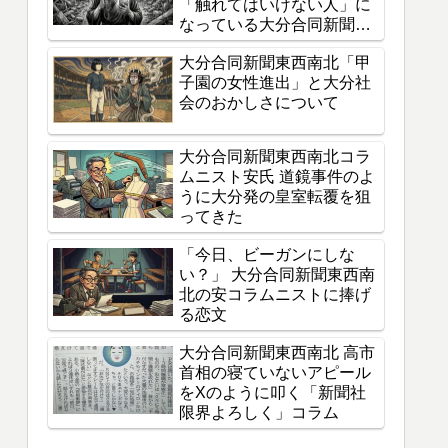
「触れてはいけない人」に
なっている大分合同新聞東
西南北の狂気
大分合同新聞東西南北「甲
子園の女性進出」と大分社
会のおかしさについて
大分合同新聞東西南北コラ
ムニスト安氏 道鏡事件のよ
うに大分発の皇室転覆を狙
ってきた
「今日、ビーガンにしな
い？」 大分合同新聞東西南
北の安コラムニストに捧げ
る恋文
大分合同新聞東西南北 高市
首相の寝ていないアピール
をXのように叩く「新聞社
限界よろしく」コラム