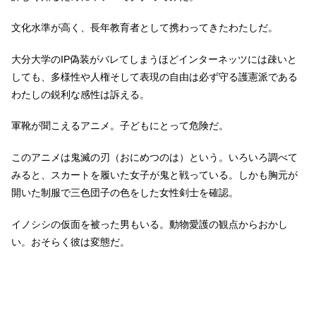
文化水準が高く、長年教育者として携わってきたわたしだ。
大分大学のIP偽装がバレてしまうほどインターネッツには疎いと
しても、多様性や人権そして表現の自由は必ず守る護憲派である
わたしの鋭利な感性は訴える。
軍靴が聞こえるアニメ。子どもにとって危険だ。
このアニメは鬼滅の刃（おにめつのは）という。いろいろ調べて
みると、スカートを履いた女子が鬼と戦っている。しかも胸元が
開いた制服で三色団子の色をした女性剣士を確認。
イノシシの仮面を被った男もいる。動物愛護の観点からおかし
い。おそらく彼は変態だ。