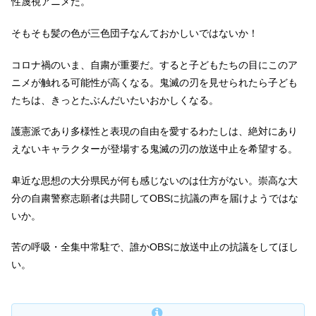
性蔑視アニメだ。
そもそも髪の色が三色団子なんておかしいではないか！
コロナ禍のいま、自粛が重要だ。すると子どもたちの目にこのア
ニメが触れる可能性が高くなる。鬼滅の刃を見せられたら子ども
たちは、きっとたぶんだいたいおかしくなる。
護憲派であり多様性と表現の自由を愛するわたしは、絶対にあり
えないキャラクターが登場する鬼滅の刃の放送中止を希望する。
卑近な思想の大分県民が何も感じないのは仕方がない。崇高な大
分の自粛警察志願者は共闘してOBSに抗議の声を届けようではな
いか。
苦の呼吸・全集中常駐で、誰かOBSに放送中止の抗議をしてほし
い。