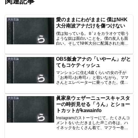
関連記事
愛のままにわがままに 僕はNHK
大分言論
大分南波アナだけを傷つけない
僕は知っている。Ｂ’ｚをカラオケで歌う
ような奴は面白いことを。僕の友人も面
白い。そしてNHK大分に配属された南波
アナも面白いと期待しておく。Ｂ’ｚの
LOVE PHANTOMというＢ’ｚファンに支
持されている前奏が長い曲がある。僕の
OBS飯倉アナの「いやーん」がと
大分言論
友人である...
てもコケティッシュ
マンションに住む4歳くらいの女の子が
「お寿司♪お寿司♪」と歌いながら、ママ
さんとエレベーターに乗ってきた。僕は
小さな子供に初対面であってもよく話し
かけられる。「いまからくるくるのお寿
司行くの」と女の子は話す。ママさんは
眞家泉ウェザーニュースキャスタ
大分言論
「黙って、もう」と諭す...
ーの時折見せる「うん」とショー
トカットがkawainfo
Instagramのストーリーにて、たくさんコ
メントをいただきました💭この冬は、ハ
イネックをたくさん着て、マフラー巻き
巻きで、過ごそうと思います❄️セットは
ゆかりんに習います✂️*.