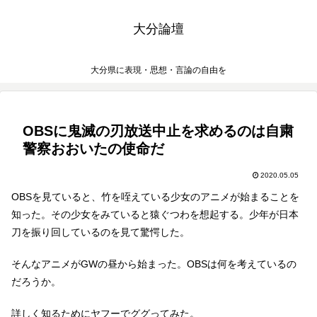
大分論壇
大分県に表現・思想・言論の自由を
OBSに鬼滅の刃放送中止を求めるのは自粛
警察おおいたの使命だ
2020.05.05
OBSを見ていると、竹を咥えている少女のアニメが始まることを
知った。その少女をみていると猿ぐつわを想起する。少年が日本
刀を振り回しているのを見て驚愕した。
そんなアニメがGWの昼から始まった。OBSは何を考えているの
だろうか。
詳しく知るためにヤフーでググってみた。