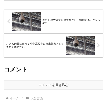
pic.twitter.com/YPksT1ktYo— ...
わたしは大分で自粛警察として活動することを決
めた
こどもの日に出歩く小中高校生に自粛警察として
実名を求めたい
コメント
コメントを書き込む
ホーム
大分言論