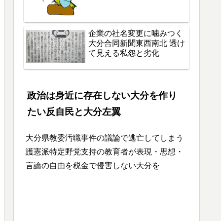
企業の社名変更に噛みつく
大分合同新聞東西南北 透け
て見える私怨と劣化
政治は身近に存在しない大分を作り
たい反自民と大分左翼
大分県教委汚職事件の議論で逃亡してしまう
護憲派特定野党支持の教育者が表現・思想・
言論の自由を税金で侵害しない大分を