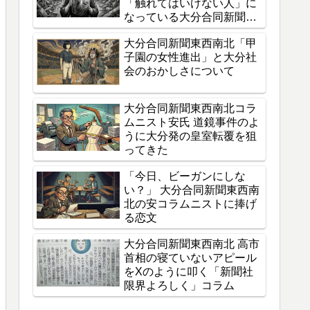
「触れてはいけない人」に
なっている大分合同新聞東
西南北の狂気
大分合同新聞東西南北「甲
子園の女性進出」と大分社
会のおかしさについて
大分合同新聞東西南北コラ
ムニスト安氏 道鏡事件のよ
うに大分発の皇室転覆を狙
ってきた
「今日、ビーガンにしな
い？」 大分合同新聞東西南
北の安コラムニストに捧げ
る恋文
大分合同新聞東西南北 高市
首相の寝ていないアピール
をXのように叩く「新聞社
限界よろしく」コラム