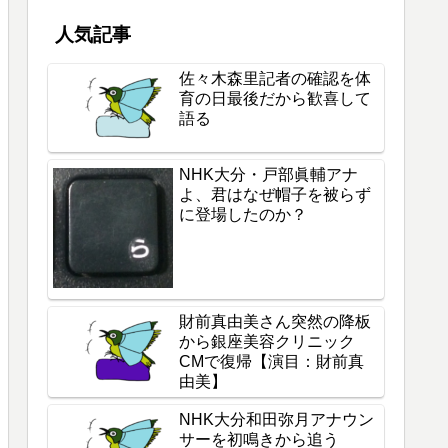
人気記事
佐々木森里記者の確認を体
育の日最後だから歓喜して
語る
NHK大分・戸部眞輔アナ
よ、君はなぜ帽子を被らず
に登場したのか？
財前真由美さん突然の降板
から銀座美容クリニック
CMで復帰【演目：財前真
由美】
NHK大分和田弥月アナウン
サーを初鳴きから追う