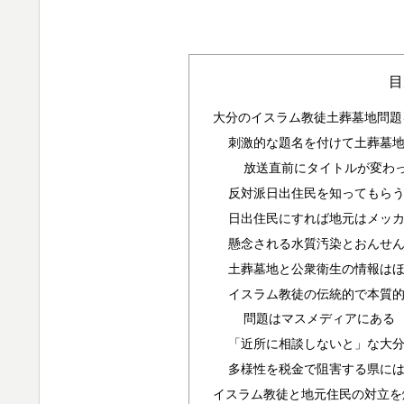
目
大分のイスラム教徒土葬墓地問題
刺激的な題名を付けて土葬墓地
放送直前にタイトルが変わっ
反対派日出住民を知ってもら
日出住民にすれば地元はメッ
懸念される水質汚染とおんせ
土葬墓地と公衆衛生の情報は
イスラム教徒の伝統的で本質
問題はマスメディアにある
「近所に相談しないと」な大
多様性を税金で阻害する県に
イスラム教徒と地元住民の対立を