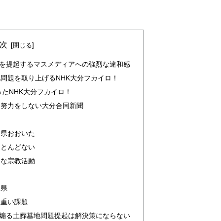
次
を提起するマスメディアへの強烈な違和感
問題を取り上げるNHK大分フカイロ！
たNHK大分フカイロ！
う努力をしない大分合同新聞
カ
ん県おおいた
ほとんどない
的な宗教活動
分県
は重い課題
煽る土葬墓地問題提起は解決策にならない