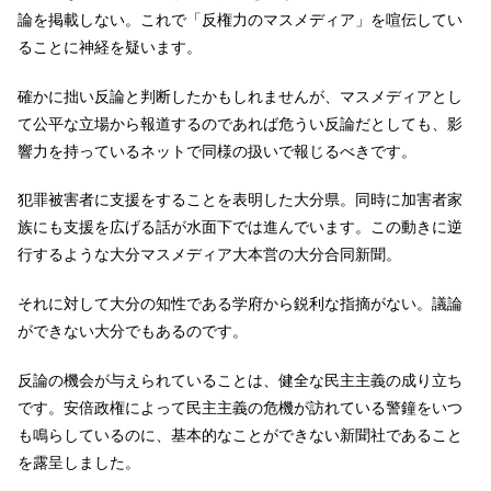
論を掲載しない。これで「反権力のマスメディア」を喧伝してい
ることに神経を疑います。
確かに拙い反論と判断したかもしれませんが、マスメディアとし
て公平な立場から報道するのであれば危うい反論だとしても、影
響力を持っているネットで同様の扱いで報じるべきです。
犯罪被害者に支援をすることを表明した大分県。同時に加害者家
族にも支援を広げる話が水面下では進んでいます。この動きに逆
行するような大分マスメディア大本営の大分合同新聞。
それに対して大分の知性である学府から鋭利な指摘がない。議論
ができない大分でもあるのです。
反論の機会が与えられていることは、健全な民主主義の成り立ち
です。安倍政権によって民主主義の危機が訪れている警鐘をいつ
も鳴らしているのに、基本的なことができない新聞社であること
を露呈しました。