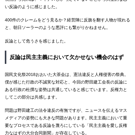
い反論のように感じました。
400件のクレームをどう見るか？経営陣に反旗を翻す人物が現れる
と、朝日ソーラーのような悪評にも繋がりかねません。
反論として危うさを感じました。
反論は民主主義において欠かせない機会のはず
国民文化祭2018おおいた大茶会は、憲法違反と人権侵害の祭典。
僕が感じた行政の不誠実な対応と、今回の野田建工会長の反論に
ある行政の杜撰な姿勢は共通していると感じています。反権力と
してこの部分は共感します。
問題は野田建工の法令違反の有無ですが、ニュースを伝えるマス
メディアの姿勢にも大きな問題があります。民主主義において重
要なプロセスである反論を蔑ろにしている「民主主義を愛し反権
力なはずの大分合同新聞」が存在している。