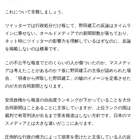
これについて非難しましょう。
ツイッターでは行政処分だけ報じて、野田建工の反論はタイムラ
インに乗せない。オールドメディアでの新聞部数が落ちており、
ネット特にツイッターの影響力を理解しているはずなのに、反論
を掲載しないのは横暴です。
この不公平な報道でどのくらいの人が傷ついたのか、マスメディ
アは考えたことがあるのか？仮に野田建工の主張が認められた場
合、「弱者から搾取した野田建工」の嘘のイメージを定着させた
のが大分合同新聞となります。
安倍政権から報道の自由度ランキングが下がっていることを大分
合同新聞はことあることに主張していますが、上位ランクの国は
裁判で有罪判決が出るまで実名報道はしない方針です。日本のマ
スメディアとは大きな違いがここにあります。
圧倒的な行政の権力によって損害を受けたと主張している人の反