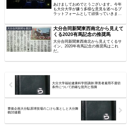
あけましておめでとうございます。今年
も大分大学が嫌う多様な意見を述べるプ
ラットフォームとして頑張っていきます
ので、よろしくお願いします。2018年元
旦大分合同新聞論説は、「大分らしさ」
を説きました。2度目の国民文化祭が行わ
大分合同新聞東西南北から見えて
大分合同新聞を愛読
れる今年。20年前...
くる2020有馬記念の推奨馬
大分合同新聞東西南北から見えてくるサ
イン。2020年有馬記念の推奨馬はこれ
だ。
大分大学福祉健康科学部講師 障害者雇用不適切
条件について的確な批判と指摘
豊後企画大分駄原球技場のこけら落としと大分舞
鶴33連覇