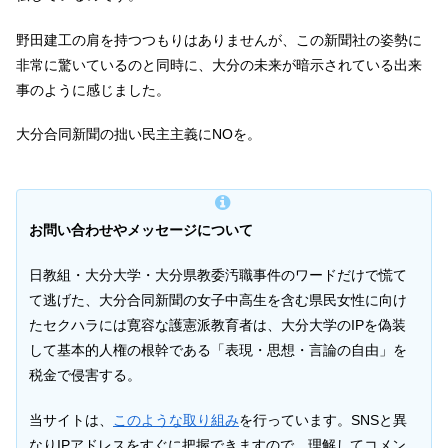
野田建工の肩を持つつもりはありませんが、この新聞社の姿勢に
非常に驚いているのと同時に、大分の未来が暗示されている出来
事のように感じました。
大分合同新聞の拙い民主主義にNOを。
お問い合わせやメッセージについて
日教組・大分大学・大分県教委汚職事件のワードだけで慌て
て逃げた、大分合同新聞の女子中高生を含む県民女性に向け
たセクハラには寛容な護憲派教育者は、大分大学のIPを偽装
して基本的人権の根幹である「表現・思想・言論の自由」を
税金で侵害する。
当サイトは、
このような取り組み
を行っています。SNSと異
なりIPアドレスをすぐに把握できますので、理解してコメン