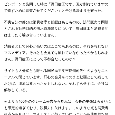
ピンポーンと訪問した時に「野田建工です。瓦が割れていますの
で直すために調査させてください」と告げる決まりを破った。
不実告知の部分は消費者庁と齟齬はあるものの、訪問販売で問題
とされる勧誘目的の明示義務違反について、野田建工と消費者庁
はまったく噛み合っていません。
消費者として関心が高いのはここでもあるのに、それを報じない
マスメディア。それとも会見では触れていなかったのかもしれま
せん。野田建工にとって不都合だったのか？
サイトも大分式とも呼べる国民民主党吉良州司先生のようなニュ
ーアルで閉じています。肝心の会見をそのまま動画として残して
おけば、印象は変わったかもしれない。それすらせずに、会社は
解散している。
何よりも400件のクレーム報告から見れば、会長の主張はあまりに
も限定的過ぎており、説得力に欠けます。このような点も消費者
視点から見れば、マイナスしか与えていないことから典型的な悪