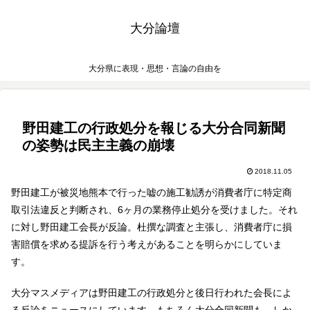
大分論壇
大分県に表現・思想・言論の自由を
野田建工の行政処分を報じる大分合同新聞
の姿勢は民主主義の崩壊
2018.11.05
野田建工が被災地熊本で行った嘘の施工勧誘が消費者庁に特定商
取引法違反と判断され、6ヶ月の業務停止処分を受けました。それ
に対し野田建工会長が反論。杜撰な調査と主張し、消費者庁に損
害賠償を求める提訴を行う考えがあることを明らかにしていま
す。
大分マスメディアは野田建工の行政処分と後日行われた会長によ
る反論をニュースにしています。もちろん大分合同新聞も。しか