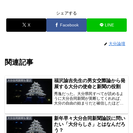
シェアする
X
Facebook
LINE
大分論壇
関連記事
福沢諭吉先生の男女交際論から発
大分合同新聞を愛読
展する大分の使命と新聞の役割
秀逸だった。大分県民すべてが読めるよ
うに大分合同新聞が英断してくれれば、
大分の自由の始まりだと確信したほど。
大分大学から自身で教育者と名乗る人物
が「政治イデオロギー」の違いで保守に
言論封殺を仕掛けるのが大分という県。
新年早々大分合同新聞論説に問い
大分合同新聞を愛読
大分県教委汚職事件や日教...
たい「大分らしさ」とはなんだろ
う？