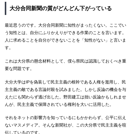
大分合同新聞の質がどんどん下がっている
最近思うのです。大分合同新聞に知性がまったくない。ここでい
う知性とは、自分にふりかえりができる作業のことを言います。
人に求めることを自分ができないことを「知性がない」と言いま
す。
これは大分県の懸念材料として、僕ら県民は認識しておくべき重
要な問題です。
大分大学はIPを偽装して民主主義の根幹である人権を濫用し、民
主主義の敵である言論封殺を試みました。しかし反論の機会を与
えたにも関わらず逃げ出した。野田建工は拙い反論かもしれませ
んが、民主主義で保障されている権利を大いに活用した。
それをネットの影響力を知っているにもかかわらず、公平に伝え
ないマスメディア。そんな新聞社が、この大分県で民主主義を喧
伝しているのです。