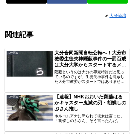
大分論壇
関連記事
大分合同新聞自転公転へ！大分市
大分言論
教委生徒失神隠蔽事件の一罰百戒
は大分大学からスタートするメリ
ットがある
隠蔽というのは大分の専売特許だと思っ
ているのですが、生徒失神事件を隠蔽し
た大分市教委がスタートではありませ
ん。一罰百戒の理念からみれば、スター
トは大分大学IPアドレス隠蔽事件にある
ことを、大分合同新聞の自転公転に僭越
【速報】NHKおおいた齋藤はる
大分言論
ながらアドバイスしましょ...
かキャスター鬼滅の刃・胡蝶しの
ぶさん推し
ホルコムアナに降られて彼女は言った。
「胡蝶しのぶさん」そう言ったんだ。