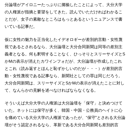
分論壇がアイロニーたっぷりに揶揄したことによって、大分大学
の人権派が指摘と要望をしてきた。読んでいただければわかるこ
とだが、女子の素敵なところはもっとあるというニュアンスで書
いている記事だ。
仮に女性の魅力を正当化したイデオロギーが差別的言動・女性蔑
視であるとされるなら、大分論壇と大分合同新聞は同等の差別主
義者となる。何も釈明することなく、ひっそりとスリーサイズとS
かMの表示が消えたカワインフォだが、大分論壇が作成したこれ
とこれ（読み返すとほんと恥ずかしいのだが・・・）が差別的言
動・女性蔑視である記事なら、新聞社としての罪は同じだろう。
大分合同新聞は、スリーサイズとSかMの表示が消えたことに対し
て、なんらかの見解を述べなければならなくなる。
そういえば大分大学の人権派は大分論壇を「保守」と決めつけて
いた。ネットには保守が多く、韓国・中国・公務員のヘイトに心
を痛めている大分大学の人権派であったが、“保守”とされる大分論
壇がそう認定されるなら、革新である大分合同新聞も差別的言