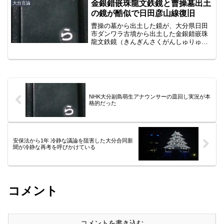
金銀錯嵌珠龍文鉄鏡と曹操墓出土
大分言論
の鏡が酷似で日田彦山線復旧
曹操の墓から出土した鏡が、大分県日田
市ダンワラ古墳から出土した金銀錯嵌珠
龍文鉄鏡（きんぎんさくがんしゅりゅう
もんてっきょう）と酷似していることが
判明しました。三国志展に関連した座談
会で中国の研究員が発表。この鏡は邪馬
台国の卑弥呼に贈られたと...
NHK大分副島萌生アナウンサーの皿回し実況が本
格的だった
安保法から1年 冷静な議論を阻害した大分合同新
聞が冷静な再考を呼びかけている
コメント
コメントを書き込む