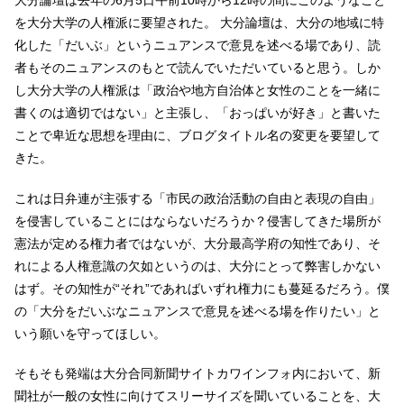
を大分大学の人権派に要望された。 大分論壇は、大分の地域に特
化した「だいぶ」というニュアンスで意見を述べる場であり、読
者もそのニュアンスのもとで読んでいただいていると思う。しか
し大分大学の人権派は「政治や地方自治体と女性のことを一緒に
書くのは適切ではない」と主張し、「おっぱいが好き」と書いた
ことで卑近な思想を理由に、ブログタイトル名の変更を要望して
きた。
これは日弁連が主張する「市民の政治活動の自由と表現の自由」
を侵害していることにはならないだろうか？侵害してきた場所が
憲法が定める権力者ではないが、大分最高学府の知性であり、そ
れによる人権意識の欠如というのは、大分にとって弊害しかない
はず。その知性が“それ”であればいずれ権力にも蔓延るだろう。僕
の「大分をだいぶなニュアンスで意見を述べる場を作りたい」と
いう願いを守ってほしい。
そもそも発端は大分合同新聞サイトカワインフォ内において、新
聞社が一般の女性に向けてスリーサイズを聞いていることを、大