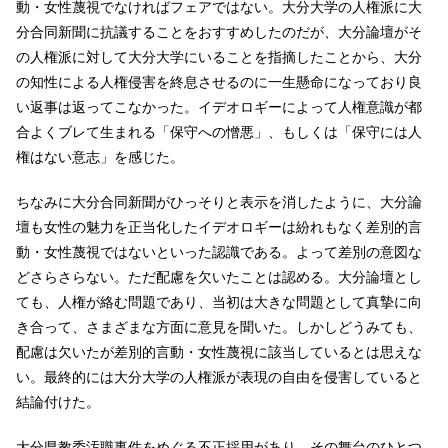
動・女性蔑視でなければフェアではない。大分大学の人権派に大
分合同新聞に抗議することをおすすめしたのだが、大分論壇がそ
の人権派に対して大分大学にいることを指摘したことから、大分
の知性による人権侵害を終息させるのに一生懸命になっており良
い返事は返ってこなかった。イデオロギーによって人権意識が都
合よくブレて生まれる「保守への憎悪」、もしくは「保守には人
権はない意志」を感じた。
ちなみに大分合同新聞がひっそりと表示を消したように、大分論
壇も女性の魅力を正当化したイデオロギーは紛れもなく差別的言
動・女性蔑視ではないといった認識である。よって差別の意図な
どさらさらない。ただ配慮を欠いたことは認める。大分論壇とし
ても、人権が絡む問題であり、当初は大きな問題として真摯に向
き合って、さまざまな方面に意見を聞いた。しかしどうみても、
配慮は欠いたが差別的言動・女性蔑視に該当しているとは思えな
い。最終的には大分大学の人権派が表現の自由を侵害していると
結論付けた。
大分県教委汚職事件をめぐる不正採用があり、その舞台のひとつ