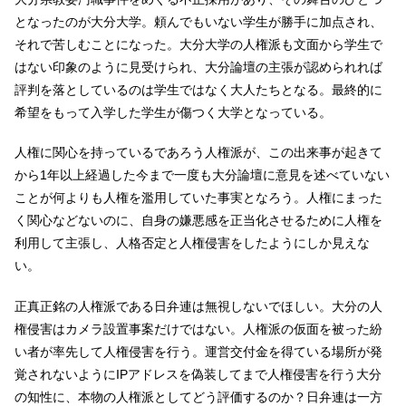
となったのが大分大学。頼んでもいない学生が勝手に加点され、
それで苦しむことになった。大分大学の人権派も文面から学生で
はない印象のように見受けられ、大分論壇の主張が認められれば
評判を落としているのは学生ではなく大人たちとなる。最終的に
希望をもって入学した学生が傷つく大学となっている。
人権に関心を持っているであろう人権派が、この出来事が起きて
から1年以上経過した今まで一度も大分論壇に意見を述べていない
ことが何よりも人権を濫用していた事実となろう。人権にまった
く関心などないのに、自身の嫌悪感を正当化させるために人権を
利用して主張し、人格否定と人権侵害をしたようにしか見えな
い。
正真正銘の人権派である日弁連は無視しないでほしい。大分の人
権侵害はカメラ設置事案だけではない。人権派の仮面を被った紛
い者が率先して人権侵害を行う。運営交付金を得ている場所が発
覚されないようにIPアドレスを偽装してまで人権侵害を行う大分
の知性に、本物の人権派としてどう評価するのか？日弁連は一方