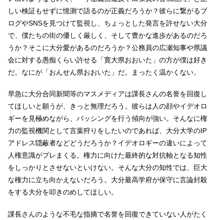
しい検証もせずに憶測で語るのが正義だろうか？彼らに繋がるブ
ログやSNSを見つけて監視し、ちょっとした発言を許せない大分
で、僕たちの街の優しく厳しく、そして豊かな進歩があるのだろ
うか？そこに大分愛があるのだろうか？公務員の広瀬知事や県議
会に対する愚痴くらい許せる「寛大県おおいた」の方が僕は好き
だ。なにが「おんせん県おおいた」だ。まったく温かくない。
早急に大分合同新聞等のマスメディアは課長さんの名誉を回復し
てほしいと願うが、きっと無理だろう。彼らは人の顔やイデオロ
ギーを見極めながら、バッシングを行う傾向が強い。そんなに権
力の監視機関として言葉狩りをしたいのであれば、大分大学のIP
アドレス隠蔽者などどうだろうか？イデオロギーの違いによって
人権意識がブレまくる。権力に向けた最終的な対抗軸となる知性
をしっかりとさせないといけない。そんな大分の知性では、巨大
な権力に立ち向かえないだろう。大分最高学府が保守に言論封殺
をする大分を叩きのめしてほしい。
課長さんのような不毛な指摘で名誉を回復できていない人がたく