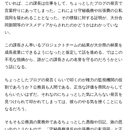
ていれば、この課長は仕事をして、ちょっとしたブログの発言で
言葉狩りにあってしまった。これにより守秘義務や出張費の公私
混同を疑われることとなった。その懐疑に対する証明が、大分合
同新聞等のマスメディアからされたのかどうかはわかっていな
い。
この課長さん率いるプロジェクトチームの結果が大分県の林業を
成長産業にできるようになったと仮定して話を進める。ではこの
不毛な指摘から、誰がこの課長さんの名誉を守るのだろうかとい
う話になる。
ちょっとしたブログの発言くらいで叩くのが権力の監視機関の役
割であろうか？公務員も人間である。正当な評価を県民からして
もらいたいはずだ。それなのにちょっとした気に入らない発言を
見つけられて叩かれてしまっては、彼らのやる気を挫くことにも
なるだろう。
そもそも公務員の業務外であるちょっとした愚痴や日記、旅の思
い出のようなもので、「守秘義務違反や出張費の公私混同」と正