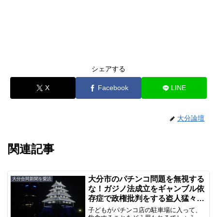
シェアする
X
Facebook
LINE
大分論壇
関連記事
大分市のパチンコ問題を無視する
大分合同新聞を愛読
な！ガジノ法成立をギャンブル依
存症で政権批判をする盗人猛々し
い大分合同新聞
子どもがパチンコ店の駐車場に入って、