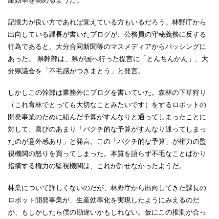
記憶力が良い方であれば覚えている方もいるだろう。林野庁から
出向している課長が書いたブログが、公務員の守秘義務に反する
行為であると、大分合同新聞等のマスメディアからバッシングに
あった。 県幹部は、県が国へ行った提言に「とんちんかん」、大
分県議会を「不毛感がつきまとう」と発言。
しかしこの幹部は業務外にブログを書いていた。森林の下草狩り
（これ育林でとっても大切なことみたいです）をするロボットの
開発事業のために組んだ予算がすんなりと通ってしまったことに
対して、喜びのあまり「バクチ的な予算がすんなり通ってしまっ
たのが意外感あり」と発言。この「バクチ的な予算」が権力の監
視機関の怒りを買ってしまった。本質を語らず不毛なことばかり
指摘する権力の監視機関は、これが許せなかったようだ。
林業について詳しくないのだが、林野庁から出向してきた課長の
ロボット開発事業が、生産効率化を実現したようにみえるのだ
が、もしかしたら僕の勘違いかもしれない。仮にこの推測が合っ