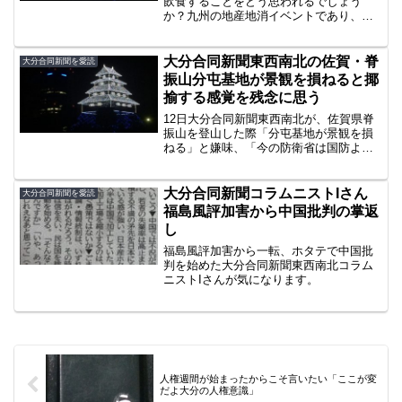
飲食することをどう思われるでしょう
か？九州の地産地消イベントであり、店
内ではなくパチンコ店の駐車場であれば
許容されると思っていましたが、どうや
ら僕は認識が甘いようです。競馬場は動
大分合同新聞東西南北の佐賀・脊
大分合同新聞を愛読
物園化していますが、いろん...
振山分屯基地が景観を損ねると揶
揄する感覚を残念に思う
12日大分合同新聞東西南北が、佐賀県脊
振山を登山した際「分屯基地が景観を損
ねる」と嫌味、「今の防衛省は国防より
も国会での攻防の方に忙しいかもしれな
い」と揶揄しています。古事記にある三
輪山伝説のルーツが脊振山にあると思い
大分合同新聞コラムニストIさん
大分合同新聞を愛読
つき登山したコラムニス...
福島風評加害から中国批判の掌返
し
福島風評加害から一転、ホタテで中国批
判を始めた大分合同新聞東西南北コラム
ニストIさんが気になります。
人権週間が始まったからこそ言いたい「ここが変
だよ大分の人権意識」