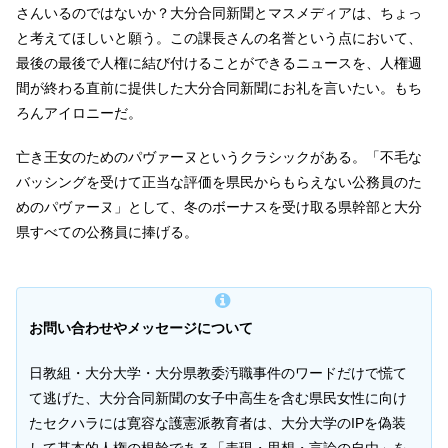
さんいるのではないか？大分合同新聞とマスメディアは、ちょっ
と考えてほしいと願う。この課長さんの名誉という点において、
最後の最後で人権に結び付けることができるニュースを、人権週
間が終わる直前に提供した大分合同新聞にお礼を言いたい。もち
ろんアイロニーだ。
亡き王女のためのパヴァーヌというクラシックがある。「不毛な
バッシングを受けて正当な評価を県民からもらえない公務員のた
めのパヴァーヌ」として、冬のボーナスを受け取る県幹部と大分
県すべての公務員に捧げる。
お問い合わせやメッセージについて
日教組・大分大学・大分県教委汚職事件のワードだけで慌て
て逃げた、大分合同新聞の女子中高生を含む県民女性に向け
たセクハラには寛容な護憲派教育者は、大分大学のIPを偽装
して基本的人権の根幹である「表現・思想・言論の自由」を